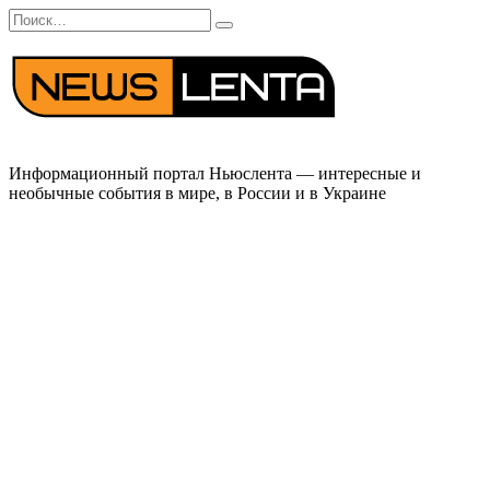
Перейти
Search
к
for:
содержанию
Информационный портал Ньюслента — интересные и
необычные события в мире, в России и в Украине