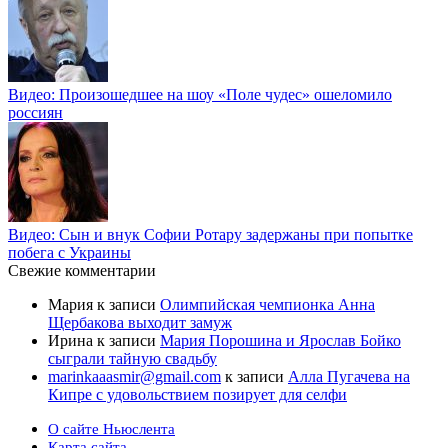
Видео: Произошедшее на шоу «Поле чудес» ошеломило
россиян
Видео: Сын и внук Софии Ротару задержаны при попытке
побега с Украины
Свежие комментарии
Мария
к записи
Олимпийская чемпионка Анна
Щербакова выходит замуж
Ирина
к записи
Мария Порошина и Ярослав Бойко
сыграли тайную свадьбу
marinkaaasmir@gmail.com
к записи
Алла Пугачева на
Кипре с удовольствием позирует для селфи
О сайте Ньюслента
Карта сайта