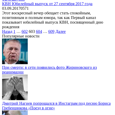
КВН Юбилейный выпуск от 27 сентября 2017 года
03.09.2017
0
571
Этот воскресный вечер обещает стать спокойным,
позитивным и полным юмора, так как Первый канал
показывает юбилейный выпуск КВН, посвященный дню
рождения
Пагинация
Назад
1
…
602
603
604
…
609
Далее
записей
Популярные новости
При смерти: в сети появились фото Жириновского из
реанимации
Дмитрий Нагиев попрощался в Инстаграм под песню Бориса
Гребенщикова «Поезд в огне»