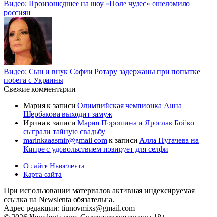
Видео: Произошедшее на шоу «Поле чудес» ошеломило
россиян
Видео: Сын и внук Софии Ротару задержаны при попытке
побега с Украины
Свежие комментарии
Мария
к записи
Олимпийская чемпионка Анна
Щербакова выходит замуж
Ирина
к записи
Мария Порошина и Ярослав Бойко
сыграли тайную свадьбу
marinkaaasmir@gmail.com
к записи
Алла Пугачева на
Кипре с удовольствием позирует для селфи
О сайте Ньюслента
Карта сайта
При использовании материалов активная индексируемая
ссылка на Newslenta обязательна.
Адрес редакции: tiunovmixs@gmail.com
© 2026 Newslenta.com. Содержит материалы 18+