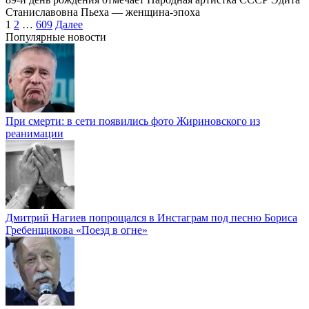
Станиславовна Пьеха — женщина-эпоха
Пагинация
1
2
…
609
Далее
записей
Популярные новости
При смерти: в сети появились фото Жириновского из
реанимации
Дмитрий Нагиев попрощался в Инстаграм под песню Бориса
Гребенщикова «Поезд в огне»