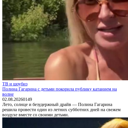
ТВ и шоубиз
Полина Гагарина с детьми покорила публику катанием на
волне
02.08.2026
0
149
Лето, солнце и безудержный драйв — Полина Гагарина
решила провести один из летних субботних дней на свежем
воздухе вместе со своими детьми.