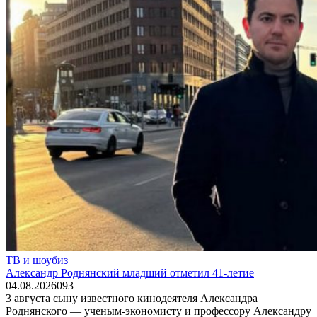
ТВ и шоубиз
Александр Роднянский младший отметил 41-летие
04.08.2026
0
93
3 августа сыну известного кинодеятеля Александра
Роднянского — ученым-экономисту и профессору Александру