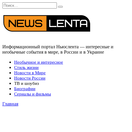
Перейти
Search
к
for:
содержанию
Информационный портал Ньюслента — интересные и
необычные события в мире, в России и в Украине
Необычное и интересное
Стиль жизни
Новости в Мире
Новости России
ТВ и шоубиз
Биографии
Сериалы и фильмы
Главная