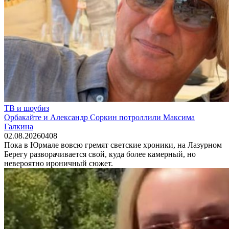
ТВ и шоубиз
Орбакайте и Александр Соркин потроллили Максима
Галкина
02.08.2026
0
408
Пока в Юрмале вовсю гремят светские хроники, на Лазурном
Берегу разворачивается свой, куда более камерный, но
невероятно ироничный сюжет.