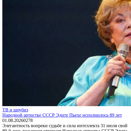
ТВ и шоубиз
Народной артистке СССР Эдите Пьехе исполнилось 89 лет
01.08.2026
0
278
Элегантность вопреки судьбе и сила интеллекта 31 июля свой
89-й день рождения отмечает Народная артистка СССР Эдита