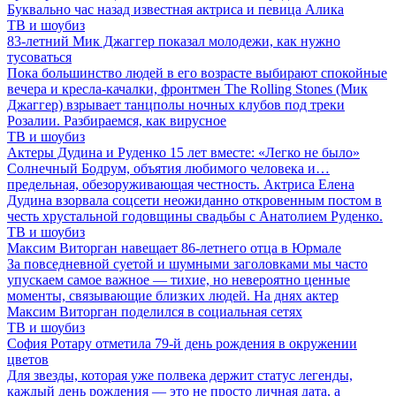
Буквально час назад известная актриса и певица Алика
ТВ и шоубиз
83-летний Мик Джаггер показал молодежи, как нужно
тусоваться
Пока большинство людей в его возрасте выбирают спокойные
вечера и кресла-качалки, фронтмен The Rolling Stones (Мик
Джаггер) взрывает танцполы ночных клубов под треки
Розалии. Разбираемся, как вирусное
ТВ и шоубиз
Актеры Дудина и Руденко 15 лет вместе: «Легко не было»
Солнечный Бодрум, объятия любимого человека и…
предельная, обезоруживающая честность. Актриса Елена
Дудина взорвала соцсети неожиданно откровенным постом в
честь хрустальной годовщины свадьбы с Анатолием Руденко.
ТВ и шоубиз
Максим Виторган навещает 86-летнего отца в Юрмале
За повседневной суетой и шумными заголовками мы часто
упускаем самое важное — тихие, но невероятно ценные
моменты, связывающие близких людей. На днях актер
Максим Виторган поделился в социальная сетях
ТВ и шоубиз
София Ротару отметила 79-й день рождения в окружении
цветов
Для звезды, которая уже полвека держит статус легенды,
каждый день рождения — это не просто личная дата, а