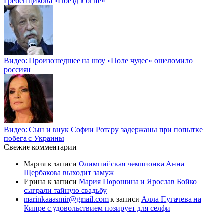
Гребенщикова «Поезд в огне»
Видео: Произошедшее на шоу «Поле чудес» ошеломило
россиян
Видео: Сын и внук Софии Ротару задержаны при попытке
побега с Украины
Свежие комментарии
Мария
к записи
Олимпийская чемпионка Анна
Щербакова выходит замуж
Ирина
к записи
Мария Порошина и Ярослав Бойко
сыграли тайную свадьбу
marinkaaasmir@gmail.com
к записи
Алла Пугачева на
Кипре с удовольствием позирует для селфи