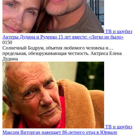
ТВ и шоубиз
Актеры Дудина и Руденко 15 лет вместе: «Легко не было»
0
150
Солнечный Бодрум, объятия любимого человека и…
предельная, обезоруживающая честность. Актриса Елена
Дудина
ТВ и шоубиз
Максим Виторган навещает 86-летнего отца в Юрмале