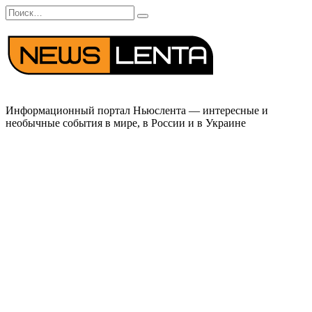
Перейти
Search
к
for:
содержанию
Информационный портал Ньюслента — интересные и
необычные события в мире, в России и в Украине