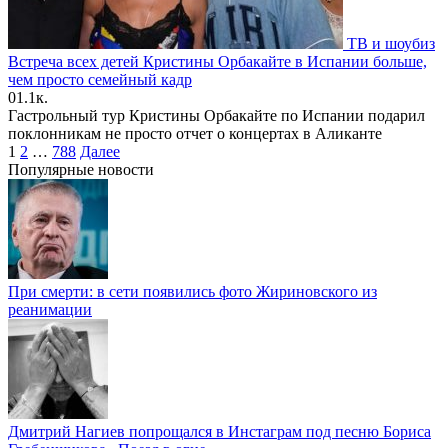
ТВ и шоубиз
Встреча всех детей Кристины Орбакайте в Испании больше,
чем просто семейный кадр
0
1.1к.
Гастрольный тур Кристины Орбакайте по Испании подарил
поклонникам не просто отчет о концертах в Аликанте
Пагинация
1
2
…
788
Далее
записей
Популярные новости
При смерти: в сети появились фото Жириновского из
реанимации
Дмитрий Нагиев попрощался в Инстаграм под песню Бориса