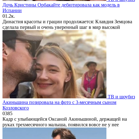
Дочь Кристины Орбакайте дебютировала как модель в
Испании
0
1.2к.
Династия красоты и грации продолжается: Клавдия Земцова
сделала первый и очень уверенный шаг в мир высокой
ТВ и шоубиз
Акиньшина позировала на фото с 3-месячным сыном
Козловского
0
385
Кадр с улыбающейся Оксаной Акиньшиной, держащей на
руках трехмесячного малыша, появился вовсе не у нее