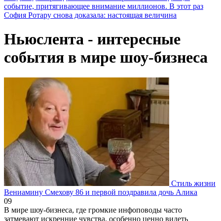
событие, притягивающее внимание миллионов. В этот раз
София Ротару снова доказала: настоящая величина
Ньюслента - интересные
события в мире шоу-бизнеса
Стиль жизни
Вениамину Смехову 86 и первой поздравила дочь Алика
0
9
В мире шоу-бизнеса, где громкие инфоповоды часто
затмевают искренние чувства, особенно ценно видеть