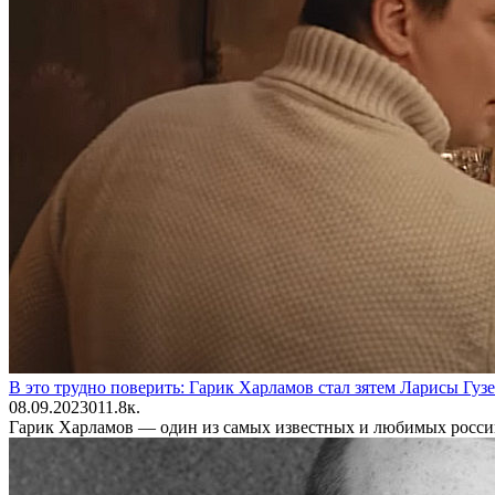
В это трудно поверить: Гарик Харламов стал зятем Ларисы Гуз
08.09.2023
0
11.8к.
Гарик Харламов — один из самых известных и любимых российс