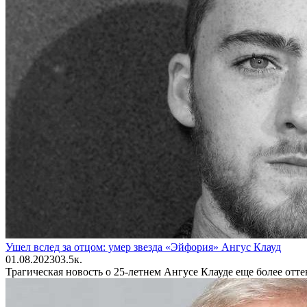
Ушел вслед за отцом: умер звезда «Эйфория» Ангус Клауд
01.08.2023
0
3.5к.
Трагическая новость о 25-летнем Ангусе Клауде еще более отте