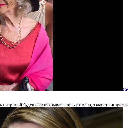
Се
 витриной будущего: открывать новые имена, задавать индустр