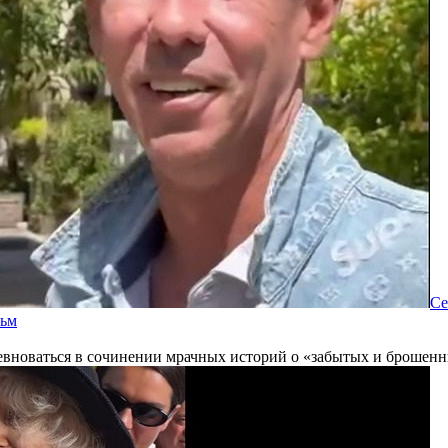
Се
льм
новаться в сочинении мрачных историй о «забытых и брошенны