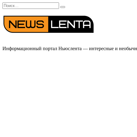
Перейти
Search
к
for:
содержанию
Информационный портал Ньюслента — интересные и необычные