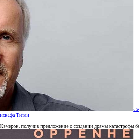
Се
тискафа Титан
Кэмерон, получив предложение о создании драмы катастрофы б