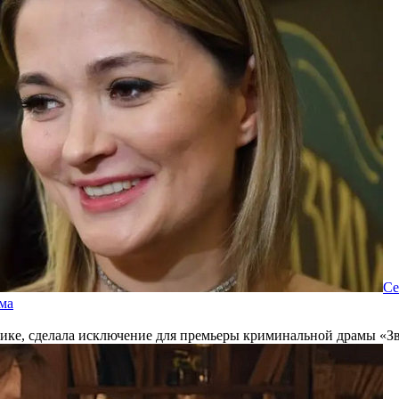
Се
ма
лике, сделала исключение для премьеры криминальной драмы «Зв