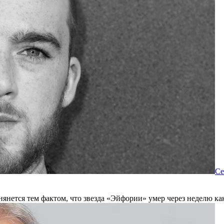
Се
нянется тем фактом, что звезда «Эйфории» умер через неделю ка