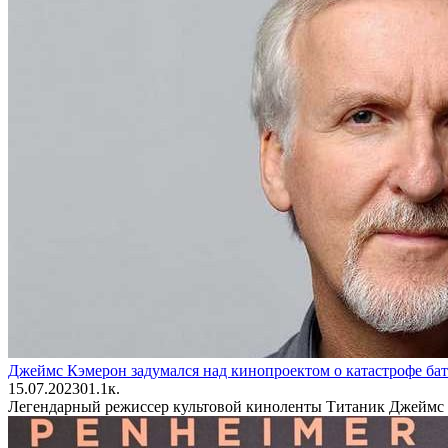
Джеймс Кэмерон задумался над кинопроектом о катастрофе ба
15.07.2023
0
1.1к.
Легендарный режиссер культовой киноленты Титаник Джеймс 