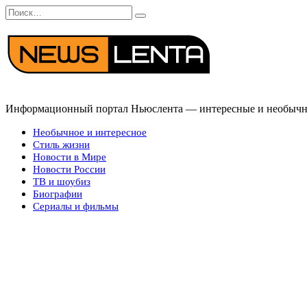
Перейти
Search
к
for:
содержанию
Информационный портал Ньюслента — интересные и необычные
Необычное и интересное
Стиль жизни
Новости в Мире
Новости России
ТВ и шоубиз
Биографии
Сериалы и фильмы