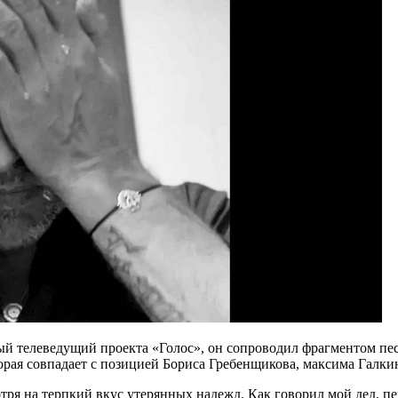
ый телеведущий проекта «Голос», он сопроводил фрагментом пес
орая совпадает с позицией Бориса Гребенщикова, максима Галки
тря на терпкий вкус утерянных надежд. Как говорил мой дед, пе