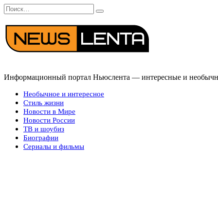
Перейти
Search
к
for:
содержанию
Информационный портал Ньюслента — интересные и необычные
Необычное и интересное
Стиль жизни
Новости в Мире
Новости России
ТВ и шоубиз
Биографии
Сериалы и фильмы