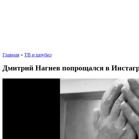
Главная
»
ТВ и шоубиз
Дмитрий Нагиев попрощался в Инстагр