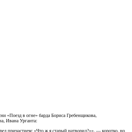
ни «Поезд в огне» барда Бориса Гребенщикова,
на, Ивана Урганта:
ред причастием: «Что ж я старый натворил?»», — коротко, но