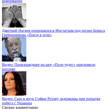
реанимации
Дмитрий Нагиев попрощался в Инстаграм под песню Бориса
Гребенщикова «Поезд в огне»
Видео: Произошедшее на шоу «Поле чудес» ошеломило
россиян
Видео: Сын и внук Софии Ротару задержаны при попытке
побега с Украины
Свежие комментарии