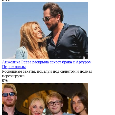
Анжелика Ревва раскрыла секрет брака с Артуром
Пирожковым
Роскошные закаты, поцелуи под салютом и полная
перезагрузка
0
76