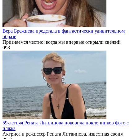
Вера Брежнева предстала в фантастически удивительном
образе
Признаемся честно: когда мы впервые открыли свежий
0
98
59-летняя Рената Литвинова покорила поклонников фото с
пляжа
Актриса и режиссер Рената Литвинова, известная своим