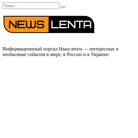
Перейти
Search
к
for:
содержанию
Информационный портал Ньюслента — интересные и
необычные события в мире, в России и в Украине