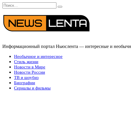
Перейти
Search
к
for:
содержанию
Информационный портал Ньюслента — интересные и необычные
Необычное и интересное
Стиль жизни
Новости в Мире
Новости России
ТВ и шоубиз
Биографии
Сериалы и фильмы