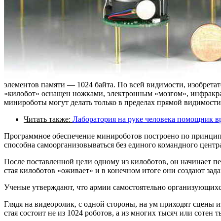
элементов памяти — 1024 байта. По всей видимости, изобретат
«килобот» оснащен ножками, электронным «мозгом», инфракр
минироботы могут делать только в пределах прямой видимости.
Читать также:
Лаборатория на руке человека помощник в
Программное обеспечение минироботов построено по принципу,
способна самоорганизовываться без единого командного центр
После поставленной цели одному из килоботов, он начинает п
стая килоботов «оживает» и в конечном итоге они создают за
Ученые утверждают, что армии самостоятельно организующихся
Глядя на видеоролик, с одной стороны, на ум приходят сцены и
стая состоит не из 1024 роботов, а из многих тысяч или сотен