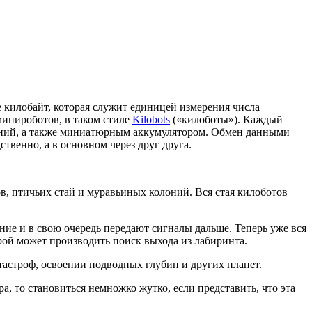
 килобайт, которая служит единицей измерения числа
минироботов, в таком стиле
Kilobots
(«килоботы»). Каждый
ений, а также миниатюрным аккумулятором. Обмен данными
твенно, а в основном через друг друга.
, птичьих стай и муравьиных колоний. Вся стая килоботов
ие и в свою очередь передают сигналы дальше. Теперь уже вся
рой может производить поиск выхода из лабиринта.
астроф, освоении подводных глубин и других планет.
а, то становиться немножко жутко, если представить, что эта