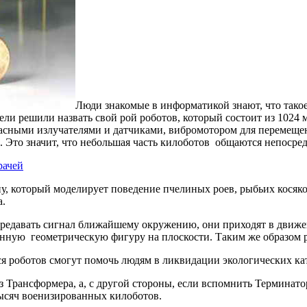
Люди знакомые в информатикой знают, что такое
ели решили назвать свой рой роботов, который состоит из 1024 
асными излучателями и датчиками, вибромотором для перемещ
 Это значит, что небольшая часть килоботов общаются непосредс
рачей
 который моделирует поведение пчелиных роев, рыбьих косяков
а.
ередавать сигнал ближайшему окружению, они приходят в движен
данную геометрическую фигуру на плоскости. Таким же образом 
 роботов смогут помочь людям в ликвидации экологических кат
з Трансформера, а, с другой стороны, если вспомнить Терминатор
 тысяч военизированных килоботов.