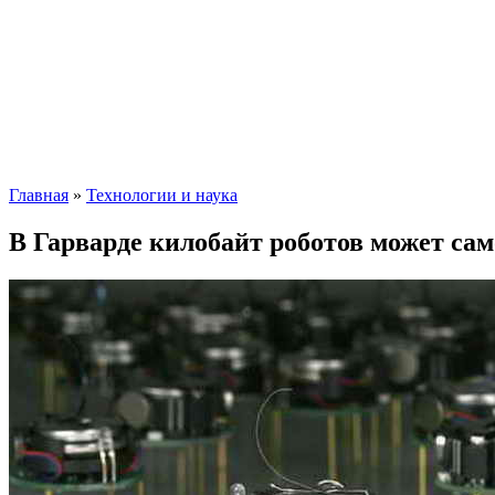
Главная
»
Технологии и наука
В Гарварде килобайт роботов может са