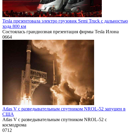
Tesla презентовала электро грузовик Semi Truck с дальностью
хода 800 км
Состоялась грандиозная презентация фирмы Tesla Илона
0
664
Atlas V с разведывательным спутником NROL-52 запущен в
США
Atlas V с разведывательным спутником NROL-52 с
космодрома
0
712