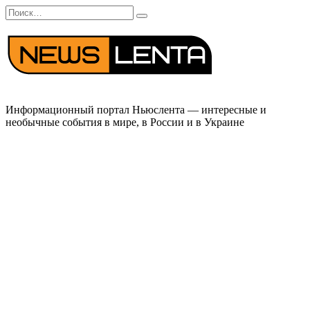
Перейти
Search
к
for:
содержанию
Информационный портал Ньюслента — интересные и
необычные события в мире, в России и в Украине