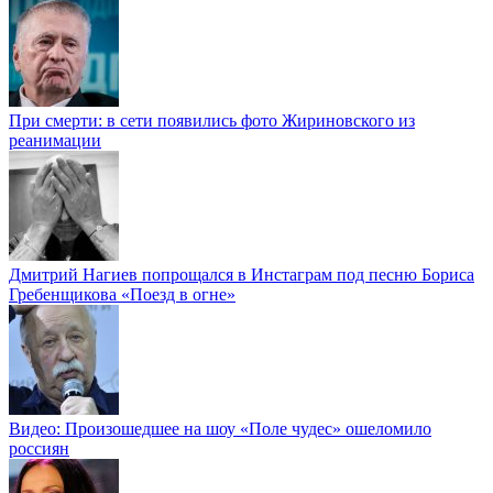
При смерти: в сети появились фото Жириновского из
реанимации
Дмитрий Нагиев попрощался в Инстаграм под песню Бориса
Гребенщикова «Поезд в огне»
Видео: Произошедшее на шоу «Поле чудес» ошеломило
россиян