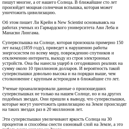
пишут многие, а от нашего Солнца. В ближайшие сто лет
произойдет мощная солнечная вспышка, которая может
уничтожить цивилизацию.
Об этом пишет Ли Крейн в New Scientist основываясь на
работах ученых из Гарвардского университета Ави Леба и
Манасви Лингама.
Супервспышка на Солнце, которая произошла примерно 150
лет назад (1859 году), приведет к нарушению работы
энергосистем по всему миру, повреждению спутников и
отключению интернета, выходу из строя электронных
устройств. Она бы нанесла ущерб в сегодняшних реалиях на
сумму около 10 триллионов долларов. И вероятность такой
супервспышки довольно высока и на порядки выше, чем
столкновение с крупным астероидом в ближайшие сто лет.
Ученые проанализировали данные о произошедших
супервспышках не только на нашем Солнце, но и на других
подобных звездах. Они пришли к выводу, что супервспышки,
которые могут уничтожить цивилизацию на Земле происходят
на таких звездах раз в 20 миллионов лет.
Эти супервспышки увеличивают яркость Солнца на 30
процентов и способны снести озоновый слой на Земле, а это