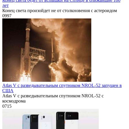
Конец света будет от вспышки на Солнце в ближайшие 100
лет
Конец света произойдет не от столкновения с астероидом
0
997
Atlas V с разведывательным спутником NROL-52 запущен в
США
Atlas V с разведывательным спутником NROL-52 с
космодрома
0
715