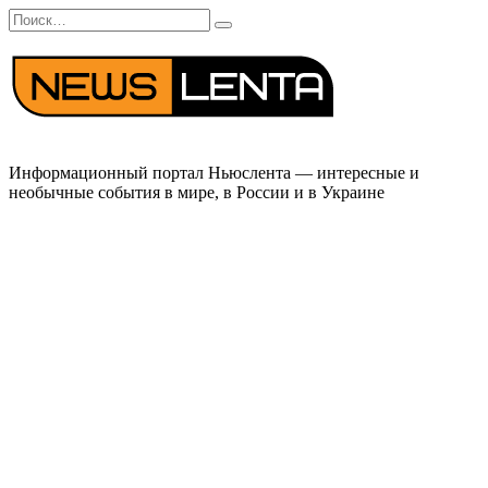
Перейти
Search
к
for:
содержанию
Информационный портал Ньюслента — интересные и
необычные события в мире, в России и в Украине