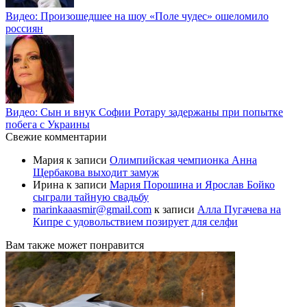
Видео: Произошедшее на шоу «Поле чудес» ошеломило
россиян
Видео: Сын и внук Софии Ротару задержаны при попытке
побега с Украины
Свежие комментарии
Мария
к записи
Олимпийская чемпионка Анна
Щербакова выходит замуж
Ирина
к записи
Мария Порошина и Ярослав Бойко
сыграли тайную свадьбу
marinkaaasmir@gmail.com
к записи
Алла Пугачева на
Кипре с удовольствием позирует для селфи
Вам также может понравится