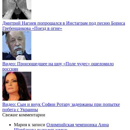
Дмитрий Нагиев попрощался в Инстаграм под песню Бориса
Гребенщикова «Поезд в огне»
Видео: Произошедшее на шоу «Поле чудес» ошеломило
россиян
Видео: Сын и внук Софии Ротару задержаны при попытке
побега с Украины
Свежие комментарии
Мария
к записи
Олимпийская чемпионка Анна
Щербакова выходит замуж