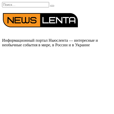
Перейти
Search
к
for:
содержанию
Информационный портал Ньюслента — интересные и
необычные события в мире, в России и в Украине