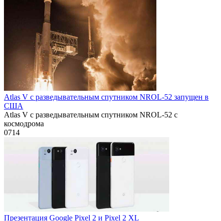
Atlas V с разведывательным спутником NROL-52 запущен в
США
Atlas V с разведывательным спутником NROL-52 с
космодрома
0
714
Презентация Google Pixel 2 и Pixel 2 XL