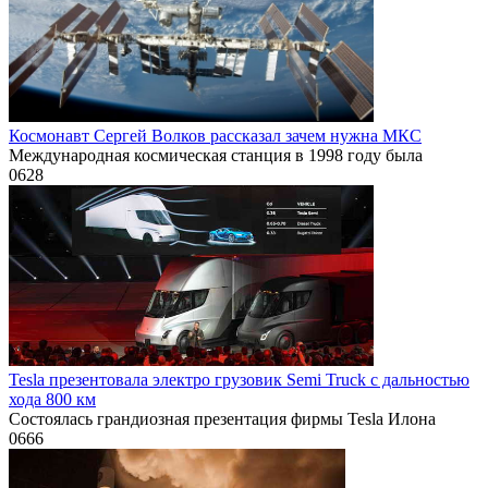
Космонавт Сергей Волков рассказал зачем нужна МКС
Международная космическая станция в 1998 году была
0
628
Tesla презентовала электро грузовик Semi Truck с дальностью
хода 800 км
Состоялась грандиозная презентация фирмы Tesla Илона
0
666