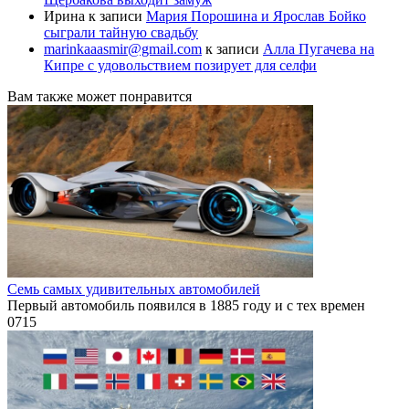
Ирина
к записи
Мария Порошина и Ярослав Бойко
сыграли тайную свадьбу
marinkaaasmir@gmail.com
к записи
Алла Пугачева на
Кипре с удовольствием позирует для селфи
Вам также может понравится
Семь самых удивительных автомобилей
Первый автомобиль появился в 1885 году и с тех времен
0
715