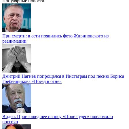
Популярные новости
При смерти: в сети появились фото Жириновского из
реанимации
Дмитрий Нагиев попрощался в Инстаграм под песню Бориса
Гребенщикова «Поезд в огне»
Видео: Произошедшее на шоу «Поле чудес» ошеломило
россиян