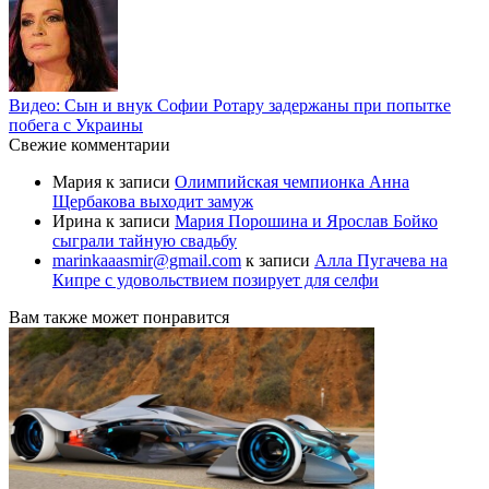
Видео: Сын и внук Софии Ротару задержаны при попытке
побега с Украины
Свежие комментарии
Мария
к записи
Олимпийская чемпионка Анна
Щербакова выходит замуж
Ирина
к записи
Мария Порошина и Ярослав Бойко
сыграли тайную свадьбу
marinkaaasmir@gmail.com
к записи
Алла Пугачева на
Кипре с удовольствием позирует для селфи
Вам также может понравится