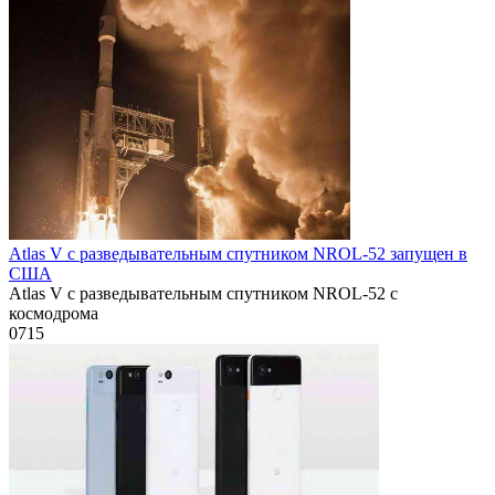
Atlas V с разведывательным спутником NROL-52 запущен в
США
Atlas V с разведывательным спутником NROL-52 с
космодрома
0
715