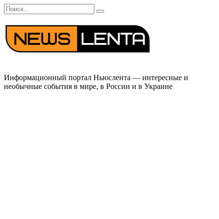
Перейти
Search
к
for:
содержанию
Информационный портал Ньюслента — интересные и
необычные события в мире, в России и в Украине