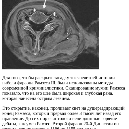
Для того, чтобы раскрыть загадку тысячелетней истории
гибели фараона Рамзеса III, были использованы методы
современной криминалистики. Сканирование мумии Рамзеса
показало, что на его шее была широкая и глубокая рана,
которая нанесена острым лезвием.
Это открытие, наконец, проливает свет на душераздирающий
конец Рамзеса, который прервал более 3 тысяч лет назад его
правление. До сих пор египтологи вели длинные горячие
дебаты, как умер Рамзес. Второй фараон 20-й Династии он
правил, как полагают, с 1186 по 1155 год до н.э.