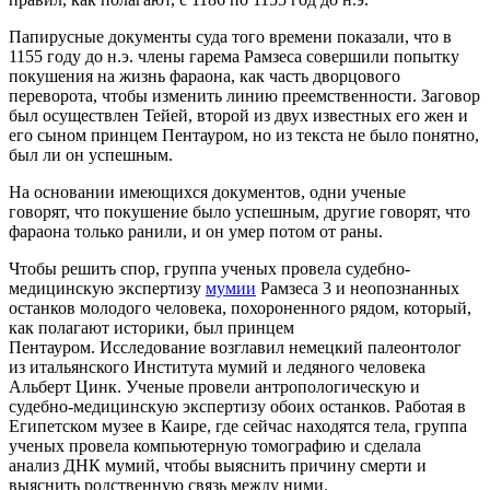
Папирусные документы суда того времени показали, что в
1155 году до н.э. члены гарема Рамзеса совершили попытку
покушения на жизнь фараона, как часть дворцового
переворота, чтобы изменить линию преемственности. Заговор
был осуществлен Тейей, второй из двух известных его жен и
его сыном принцем Пентауром, но из текста не было понятно,
был ли он успешным.
На основании имеющихся документов, одни ученые
говорят, что покушение было успешным, другие говорят, что
фараона только ранили, и он умер потом от раны.
Чтобы решить спор, группа ученых провела судебно-
медицинскую экспертизу
мумии
Рамзеса 3 и неопознанных
останков молодого человека, похороненного рядом, который,
как полагают историки, был принцем
Пентауром. Исследование возглавил немецкий палеонтолог
из итальянского Института мумий и ледяного человека
Альберт Цинк. Ученые провели антропологическую и
судебно-медицинскую экспертизу обоих останков. Работая в
Египетском музее в Каире, где сейчас находятся тела, группа
ученых провела компьютерную томографию и сделала
анализ ДНК мумий, чтобы выяснить причину смерти и
выяснить родственную связь между ними.