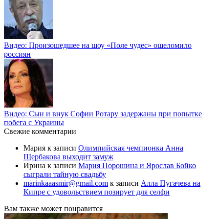
Видео: Произошедшее на шоу «Поле чудес» ошеломило
россиян
Видео: Сын и внук Софии Ротару задержаны при попытке
побега с Украины
Свежие комментарии
Мария
к записи
Олимпийская чемпионка Анна
Щербакова выходит замуж
Ирина
к записи
Мария Порошина и Ярослав Бойко
сыграли тайную свадьбу
marinkaaasmir@gmail.com
к записи
Алла Пугачева на
Кипре с удовольствием позирует для селфи
Вам также может понравится