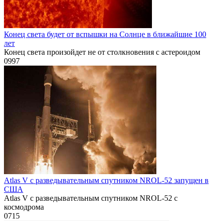
Конец света будет от вспышки на Солнце в ближайшие 100
лет
Конец света произойдет не от столкновения с астероидом
0
997
Atlas V с разведывательным спутником NROL-52 запущен в
США
Atlas V с разведывательным спутником NROL-52 с
космодрома
0
715