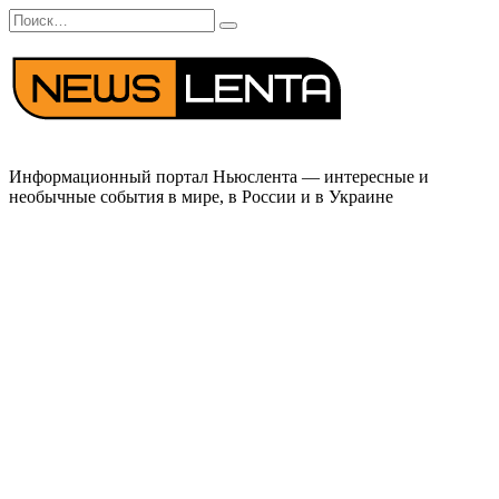
Перейти
Search
к
for:
содержанию
Информационный портал Ньюслента — интересные и
необычные события в мире, в России и в Украине