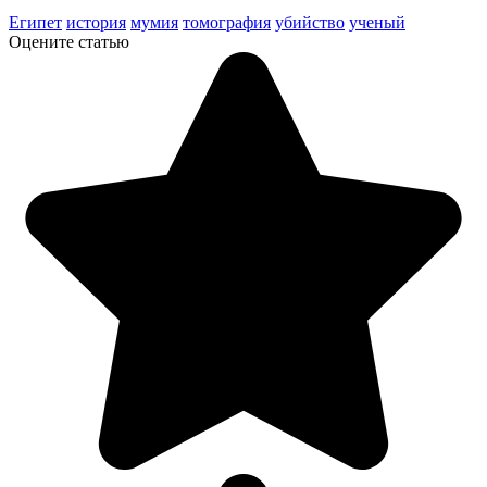
Египет
история
мумия
томография
убийство
ученый
Оцените статью