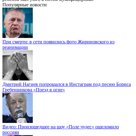
Популярные новости
При смерти: в сети появились фото Жириновского из
реанимации
Дмитрий Нагиев попрощался в Инстаграм под песню Бориса
Гребенщикова «Поезд в огне»
Видео: Произошедшее на шоу «Поле чудес» ошеломило
россиян