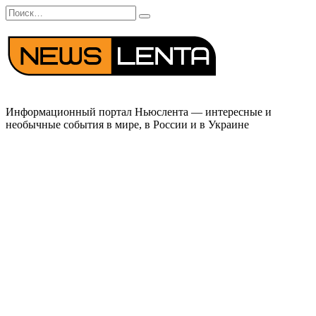
Перейти
Search
к
for:
содержанию
Информационный портал Ньюслента — интересные и
необычные события в мире, в России и в Украине