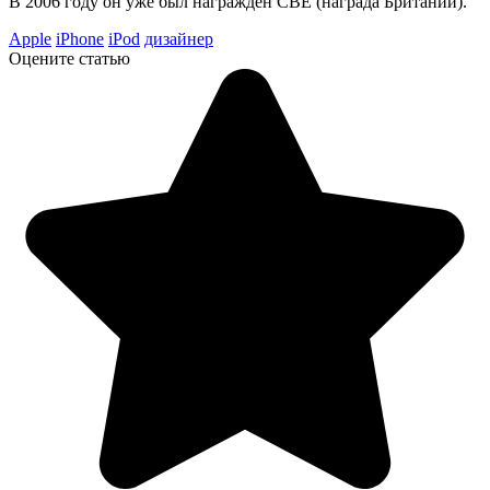
В 2006 году он уже был награжден CBE (награда Британии).
Apple
iPhone
iPod
дизайнер
Оцените статью