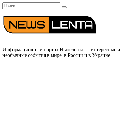
Перейти
Search
к
for:
содержанию
Информационный портал Ньюслента — интересные и
необычные события в мире, в России и в Украине