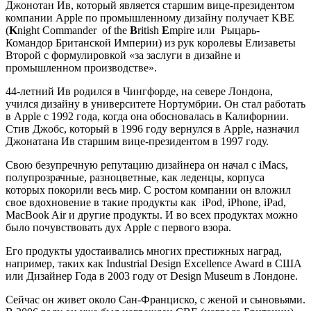
Джонотан Ив, который является старшим вице-президентом
компании Apple по промышленному дизайну получает KBE
(
K
night Commander of the
B
ritish
E
mpire или Рыцарь-
Командор Британской Империи) из рук королевы Елизаветы
Второй с формулировкой «за заслуги в дизайне и
промышленном производстве».
44-летний Ив родился в Чингфорде, на севере Лондона,
учился дизайну в университете Нортумбрии. Он стал работать
в Apple с 1992 года, когда она обосновалась в Калифорнии.
Стив Джобс, который в 1996 году вернулся в Apple, назначил
Джонатана Ив старшим вице-президентом в 1997 году.
Свою безупречную репутацию дизайнера он начал с iMacs,
полупрозрачные, разноцветные, как леденцы, корпуса
которых покорили весь мир. С ростом компании он вложил
свое вдохновение в такие продукты как iPod, iPhone, iPad,
MacBook Air и другие продукты. И во всех продуктах можно
было почувствовать дух Apple с первого взора.
Его продукты удостаивались многих престижных наград,
например, таких как Industrial Design Excellence Award в США
или Дизайнер Года в 2003 году от Design Museum в Лондоне.
Сейчас он живет около Сан-Франциско, с женой и сыновьями.