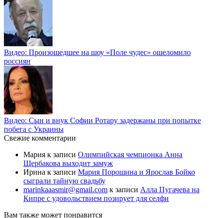
Видео: Произошедшее на шоу «Поле чудес» ошеломило
россиян
Видео: Сын и внук Софии Ротару задержаны при попытке
побега с Украины
Свежие комментарии
Мария
к записи
Олимпийская чемпионка Анна
Щербакова выходит замуж
Ирина
к записи
Мария Порошина и Ярослав Бойко
сыграли тайную свадьбу
marinkaaasmir@gmail.com
к записи
Алла Пугачева на
Кипре с удовольствием позирует для селфи
Вам также может понравится