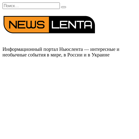
Перейти
Search
к
for:
содержанию
Информационный портал Ньюслента — интересные и
необычные события в мире, в России и в Украине