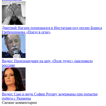
Дмитрий Нагиев попрощался в Инстаграм под песню Бориса
Гребенщикова «Поезд в огне»
Видео: Произошедшее на шоу «Поле чудес» ошеломило
россиян
Видео: Сын и внук Софии Ротару задержаны при попытке
побега с Украины
Свежие комментарии