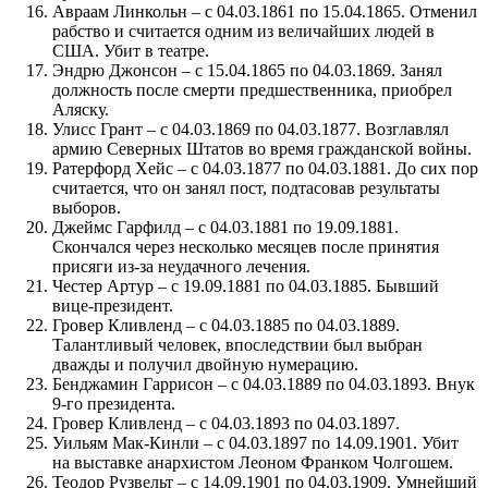
Авраам Линкольн – с 04.03.1861 по 15.04.1865. Отменил
рабство и считается одним из величайших людей в
США. Убит в театре.
Эндрю Джонсон – с 15.04.1865 по 04.03.1869. Занял
должность после смерти предшественника, приобрел
Аляску.
Улисс Грант – с 04.03.1869 по 04.03.1877. Возглавлял
армию Северных Штатов во время гражданской войны.
Ратерфорд Хейс – с 04.03.1877 по 04.03.1881. До сих пор
считается, что он занял пост, подтасовав результаты
выборов.
Джеймс Гарфилд – с 04.03.1881 по 19.09.1881.
Скончался через несколько месяцев после принятия
присяги из-за неудачного лечения.
Честер Артур – с 19.09.1881 по 04.03.1885. Бывший
вице-президент.
Гровер Кливленд – с 04.03.1885 по 04.03.1889.
Талантливый человек, впоследствии был выбран
дважды и получил двойную нумерацию.
Бенджамин Гаррисон – с 04.03.1889 по 04.03.1893. Внук
9-го президента.
Гровер Кливленд – с 04.03.1893 по 04.03.1897.
Уильям Мак-Кинли – с 04.03.1897 по 14.09.1901. Убит
на выставке анархистом Леоном Франком Чолгошем.
Теодор Рузвельт – с 14.09.1901 по 04.03.1909. Умнейший