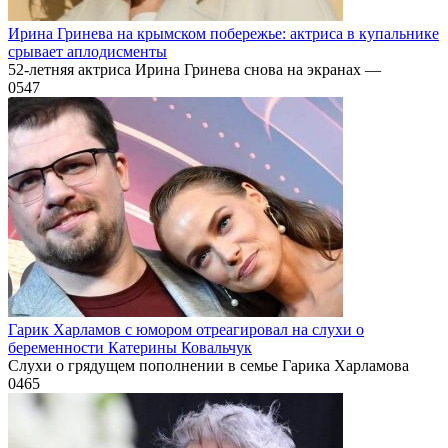
Ирина Гринева на крымском побережье: актриса в купальнике
срывает аплодисменты
52-летняя актриса Ирина Гринева снова на экранах —
0
547
Гарик Харламов с юмором отреагировал на слухи о
беременности Катерины Ковальчук
Слухи о грядущем пополнении в семье Гарика Харламова
0
465