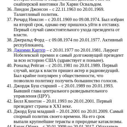
снайперской винтовки Ли Харви Освальдом.
Линдон Джонсон – с 22.11.1963 по 20.01.1969.
Талантливый политик.
Ричард Никсон – с 20.01.1969 по 09.08.1974. Был избран
на второй срок, однако ему пришлось уйти в отставку.
Первый случай самостоятельного ухода президента от
власти.
Джеральд Форд – с 09.08.1974 по 20.01.1977. Активный
республиканец.
Джимми Картер
– с 20.01.1977 по 20.01.1981. Лауреат
Нобелевской премии и самый долгоживущий президент
за всю историю США (здравствует и поныне).
Рональд Рейган – с 20.01.1981 по 20.01.1989. Первый
случай, когда к власти пришел актер и радиоведущий.
Был крайне популярен у общественности, что
позволило политику получить большинство голосов.
Джордж Буш старший – с 20.01.1989 по 20.01.1993.
Бывший глава центрального разведывательного
управления (ЦРУ).
Билл Клинтон – 20.01.1993 по 20.01.2001. Первый
президент страны в XXI веке.
Джорд Буш младший – 20.01.2001 по 20.01.2009. Самый
спорный политик своего времени. На его срок
выпали крупнейшие теракты и природные катаклизмы.
Барак Обама – с 20.01.2009 по 20.01.2017. Обладатель