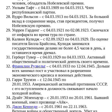
человек, обладатель Нобелевской премии.
Уильям Тафт – с 04.03.1909 по 04.03.1913. Член
республиканской партии.
Вудро Вильсон – с 04.03.1913 по 04.03.1921. За большой
вклад в сохранение мира, став президентом, получил
Нобелевскую премию.
Уоррен Гардинг – с 04.03.1921 по 02.08.1923. Скончался
от инфаркта во время тура по стране.
Калвин Кулидж – с 02.09.1923 по 04.03.1929. По оценке
писателя Билла Брайсона, Кулидж занимался
государственными делами не более 4,5 часов в день, а
оставшееся время дремал.
Герберт Гувер – с 04.03.1929 по 04.03.1933. Активный
общественный и политический деятель своего времени.
Франклин Рузвельт
– с 04.03.1933 по 12.04.1945. Дольше
всех занимал пост и участвовал в разрешении
экономического кризиса и военных действиях.
Гарри Трумэн – с 12.04.1945 по
20.01.1953. Американский активный противник СССР,
с его вступлением в должность связывают начало
холодной войны.
Дуайт Эйзенхауэр – с 20.01.1953 по 20.01.1961. Бывший
военный, имел прозвище «Айк».
Джон Кеннеди
– с 20.01.1961 по 22.11.1963.
Ветеран войны и общественный деятель. Убит из