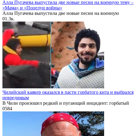
Алла Пугачева выпустила две новые песни на военную тему –
«Мама» и «Поцелуи войны»
Алла Пугачева выпустила две новые песни на военную
0
1.3к.
Чилийский каякер оказался в пасти горбатого кита и выбрался
невредимым
В Чили произошел редкий и пугающий инцидент: горбатый
0
584