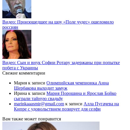
Видео: Произошедшее на шоу «Поле чудес» ошеломило
россиян
Видео: Сын и внук Софии Ротару задержаны при попытке
побега с Украины
Свежие комментарии
Мария
к записи
Олимпийская чемпионка Анна
Щербакова выходит замуж
Ирина
к записи
Мария Порошина и Ярослав Бойко
сыграли тайную свадьбу
marinkaaasmir@gmail.com
к записи
Алла Пугачева на
Кипре с удовольствием позирует для селфи
Вам также может понравится