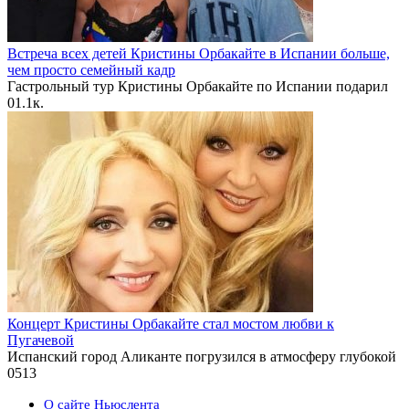
Встреча всех детей Кристины Орбакайте в Испании больше,
чем просто семейный кадр
Гастрольный тур Кристины Орбакайте по Испании подарил
0
1.1к.
Концерт Кристины Орбакайте стал мостом любви к
Пугачевой
Испанский город Аликанте погрузился в атмосферу глубокой
0
513
О сайте Ньюслента