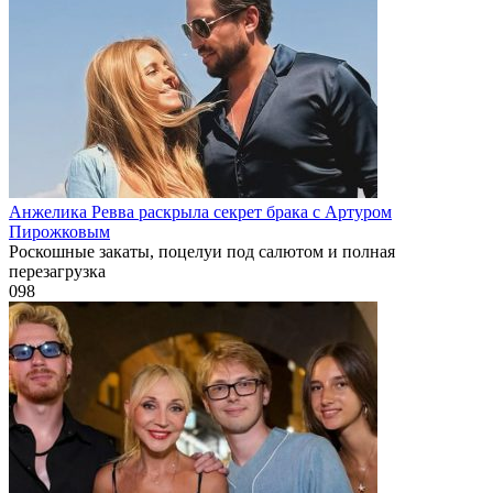
Анжелика Ревва раскрыла секрет брака с Артуром
Пирожковым
Роскошные закаты, поцелуи под салютом и полная
перезагрузка
0
98