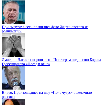
При смерти: в сети появились фото Жириновского из
реанимации
Дмитрий Нагиев попрощался в Инстаграм под песню Бориса
Гребенщикова «Поезд в огне»
Видео: Произошедшее на шоу «Поле чудес» ошеломило
россиян