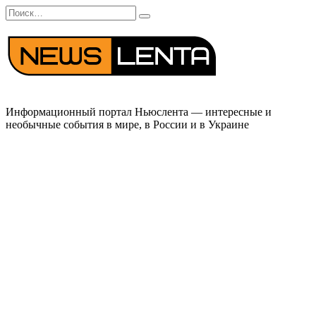
Перейти
Search
к
for:
содержанию
Информационный портал Ньюслента — интересные и
необычные события в мире, в России и в Украине