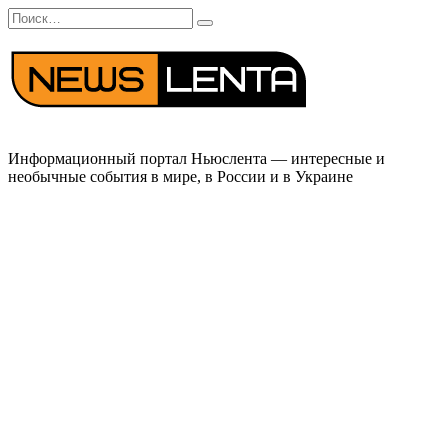
Перейти
Search
к
for:
содержанию
Информационный портал Ньюслента — интересные и
необычные события в мире, в России и в Украине