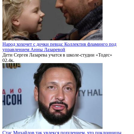
Народ хохочет с дочки певца: Коллектив фламинго под
управлением Анны Лазаревой
Дети Сергея Лазарева учатся в школе-студии «Тодес»
0
2.4к.
Стас Михайлов так увлекся похудением, что поклонницы