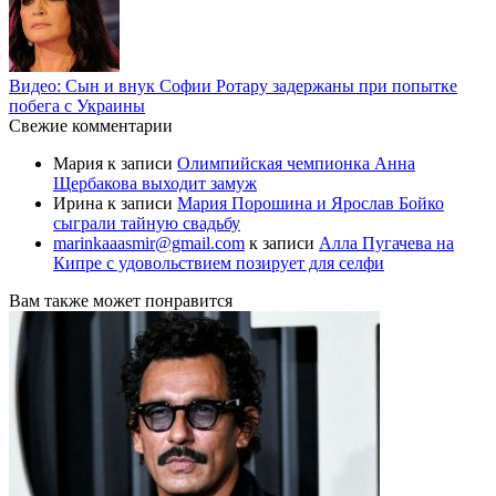
Видео: Сын и внук Софии Ротару задержаны при попытке
побега с Украины
Свежие комментарии
Мария
к записи
Олимпийская чемпионка Анна
Щербакова выходит замуж
Ирина
к записи
Мария Порошина и Ярослав Бойко
сыграли тайную свадьбу
marinkaaasmir@gmail.com
к записи
Алла Пугачева на
Кипре с удовольствием позирует для селфи
Вам также может понравится