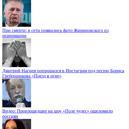
При смерти: в сети появились фото Жириновского из
реанимации
Дмитрий Нагиев попрощался в Инстаграм под песню Бориса
Гребенщикова «Поезд в огне»
Видео: Произошедшее на шоу «Поле чудес» ошеломило
россиян