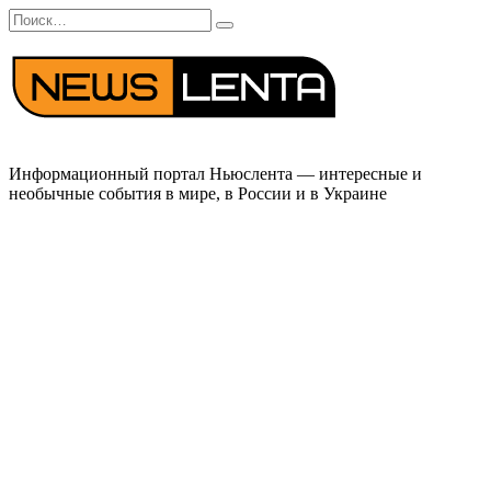
Перейти
Search
к
for:
содержанию
Информационный портал Ньюслента — интересные и
необычные события в мире, в России и в Украине