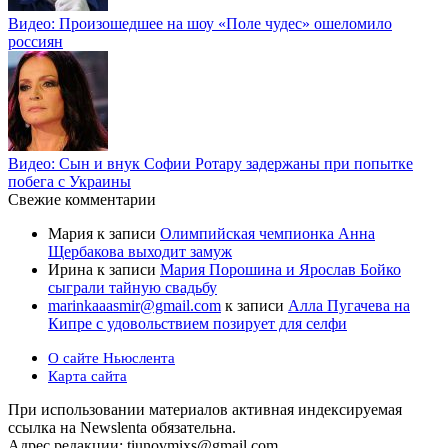
Видео: Произошедшее на шоу «Поле чудес» ошеломило
россиян
Видео: Сын и внук Софии Ротару задержаны при попытке
побега с Украины
Свежие комментарии
Мария
к записи
Олимпийская чемпионка Анна
Щербакова выходит замуж
Ирина
к записи
Мария Порошина и Ярослав Бойко
сыграли тайную свадьбу
marinkaaasmir@gmail.com
к записи
Алла Пугачева на
Кипре с удовольствием позирует для селфи
О сайте Ньюслента
Карта сайта
При использовании материалов активная индексируемая
ссылка на Newslenta обязательна.
Адрес редакции: tiunovmixs@gmail.com