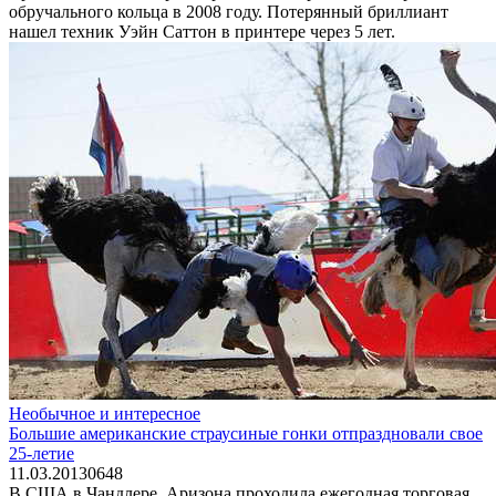
обручального кольца в 2008 году. Потерянный бриллиант
нашел техник Уэйн Саттон в принтере через 5 лет.
Необычное и интересное
Большие американские страусиные гонки отпраздновали свое
25-летие
11.03.2013
0
648
В США в Чандлере, Аризона проходила ежегодная торговая