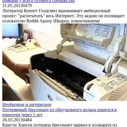
помощи у всего сетевого сообщества
31.05.2013
0
479
Литератор Кеннет Голдсмит вынашивает амбициозный
проект: "распечатать" весь Интернет. Эту акцию он посвящает
основателю Reddit Арону Шварцу, покончившему
Необычное и интересное
Потерянный бриллиант из обручального кольца нашелся в
принтере через 5 лет
26.03.2013
0
484
Кристи Хансен потеряла бриллиант маркиз в полкарата из