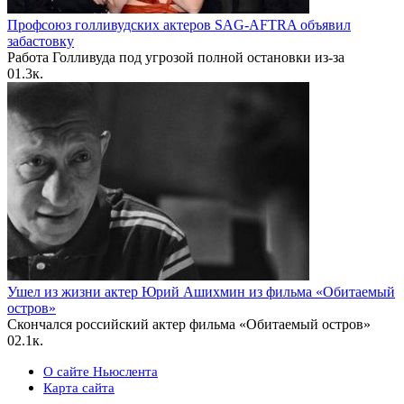
Профсоюз голливудских актеров SAG-AFTRA объявил
забастовку
Работа Голливуда под угрозой полной остановки из-за
0
1.3к.
Ушел из жизни актер Юрий Ашихмин из фильма «Обитаемый
остров»
Скончался российский актер фильма «Обитаемый остров»
0
2.1к.
О сайте Ньюслента
Карта сайта