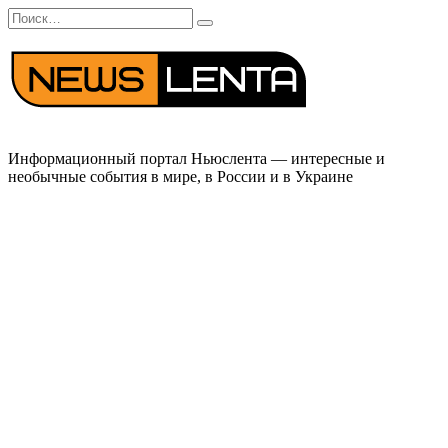
Перейти
Search
к
for:
содержанию
Информационный портал Ньюслента — интересные и
необычные события в мире, в России и в Украине