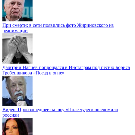
При смерти: в сети появились фото Жириновского из
реанимации
Дмитрий Нагиев попрощался в Инстаграм под песню Бориса
Гребенщикова «Поезд в огне»
Видео: Произошедшее на шоу «Поле чудес» ошеломило
россиян