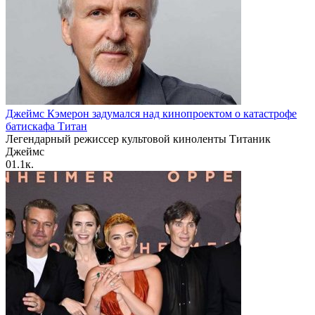
Джеймс Кэмерон задумался над кинопроектом о катастрофе
батискафа Титан
Легендарный режиссер культовой киноленты Титаник
Джеймс
0
1.1к.