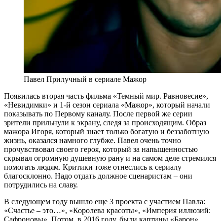
Павел Прилучный в сериале Мажор
Появилась вторая часть фильма «Темный мир. Равновесие»,
«Невидимки» и 1-й сезон сериала «Мажор», который начали
показывать по Первому каналу. После первой же серии
зрители прильнули к экрану, следя за происходящим. Образ
мажора Игоря, который знает только богатую и беззаботную
жизнь, оказался намного глубже. Павел очень точно
прочувствовал своего героя, который за напыщенностью
скрывал огромную душевную рану и на самом деле стремился
помогать людям. Критики тоже отнеслись к сериалу
благосклонно. Надо отдать должное сценаристам – они
потрудились на славу.
В следующем году вышло еще 3 проекта с участием Павла:
«Счастье – это…», «Королева красоты», «Империя иллюзий:
Сафроновы». Потом, в 2016 году, были картины «Барон»,