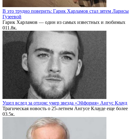
В это трудно поверить: Гарик Харламов стал зятем Ларисы
Гузеевой
Гарик Харламов — один из самых известных и любимых
0
11.8к.
Ушел вслед за отцом: умер звезда «Эйфория» Ангус Клауд
Трагическая новость о 25-летнем Ангусе Клауде еще более
0
3.5к.