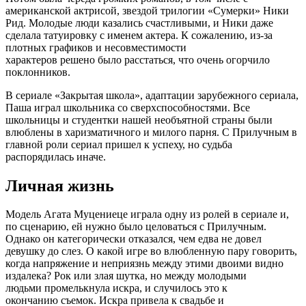
американской актрисой, звездой трилогии «Сумерки» Ники
Рид. Молодые люди казались счастливыми, и Ники даже
сделала татуировку с именем актера. К сожалению, из-за
плотных графиков и несовместимости
характеров решено было расстаться, что очень огорчило
поклонников.
В сериале «Закрытая школа», адаптации зарубежного сериала,
Паша играл школьника со сверхспособностями. Все
школьницы и студентки нашей необъятной страны были
влюблены в харизматичного и милого парня. С Прилучным в
главной роли сериал пришел к успеху, но судьба
распорядилась иначе.
Личная жизнь
Модель Агата Муцениеце играла одну из ролей в сериале и,
по сценарию, ей нужно было целоваться с Прилучным.
Однако он категорически отказался, чем едва не довел
девушку до слез. О какой игре во влюбленную пару говорить,
когда напряжение и неприязнь между этими двоими видно
издалека? Рок или злая шутка, но между молодыми
людьми промелькнула искра, и случилось это к
окончанию съемок. Искра привела к свадьбе и