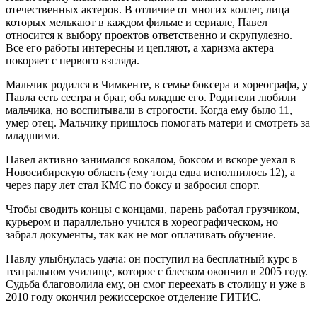
отечественных актеров. В отличие от многих коллег, лица
которых мелькают в каждом фильме и сериале, Павел
относится к выбору проектов ответственно и скрупулезно.
Все его работы интересны и цепляют, а харизма актера
покоряет с первого взгляда.
Мальчик родился в Чимкенте, в семье боксера и хореографа, у
Павла есть сестра и брат, оба младше его. Родители любили
мальчика, но воспитывали в строгости. Когда ему было 11,
умер отец. Мальчику пришлось помогать матери и смотреть за
младшими.
Павел активно занимался вокалом, боксом и вскоре уехал в
Новосибирскую область (ему тогда едва исполнилось 12), а
через пару лет стал КМС по боксу и забросил спорт.
Чтобы сводить концы с концами, парень работал грузчиком,
курьером и параллельно учился в хореографическом, но
забрал документы, так как не мог оплачивать обучение.
Павлу улыбнулась удача: он поступил на бесплатный курс в
театральном училище, которое с блеском окончил в 2005 году.
Судьба благоволила ему, он смог переехать в столицу и уже в
2010 году окончил режиссерское отделение ГИТИС.