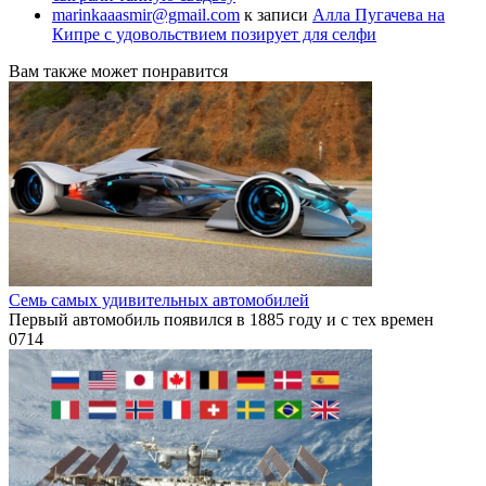
marinkaaasmir@gmail.com
к записи
Алла Пугачева на
Кипре с удовольствием позирует для селфи
Вам также может понравится
Семь самых удивительных автомобилей
Первый автомобиль появился в 1885 году и с тех времен
0
714