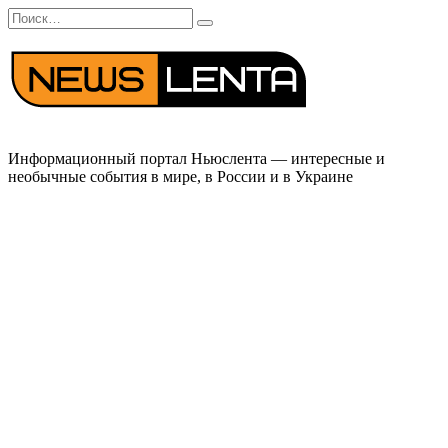
Перейти
Search
к
for:
содержанию
Информационный портал Ньюслента — интересные и
необычные события в мире, в России и в Украине