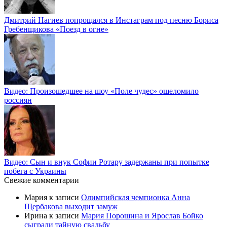
Дмитрий Нагиев попрощался в Инстаграм под песню Бориса
Гребенщикова «Поезд в огне»
Видео: Произошедшее на шоу «Поле чудес» ошеломило
россиян
Видео: Сын и внук Софии Ротару задержаны при попытке
побега с Украины
Свежие комментарии
Мария
к записи
Олимпийская чемпионка Анна
Щербакова выходит замуж
Ирина
к записи
Мария Порошина и Ярослав Бойко
сыграли тайную свадьбу