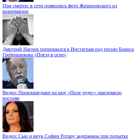
При смерти: в сети появились фото Жириновского из
реанимации
Дмитрий Нагиев попрощался в Инстаграм под песню Бориса
Гребенщикова «Поезд в огне»
Видео: Произошедшее на шоу «Поле чудес» ошеломило
россиян
Видео: Сын и внук Софии Ротару задержаны при попытке