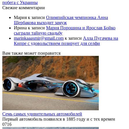
побега с Украины
Свежие комментарии
Мария
к записи
Олимпийская чемпионка Анна
Щербакова выходит замуж
Ирина
к записи
Мария Порошина и Ярослав Бойко
сыграли тайную свадьбу
marinkaaasmir@gmail.com
к записи
Алла Пугачева на
Кипре с удовольствием позирует для селфи
Вам также может понравится
Семь самых удивительных автомобилей
Первый автомобиль появился в 1885 году и с тех времен
0
716