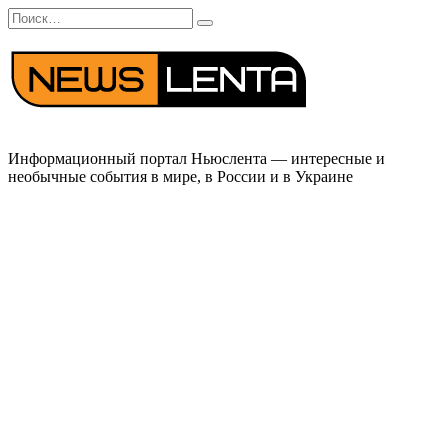
Перейти
Search
к
for:
содержанию
Информационный портал Ньюслента — интересные и
необычные события в мире, в России и в Украине