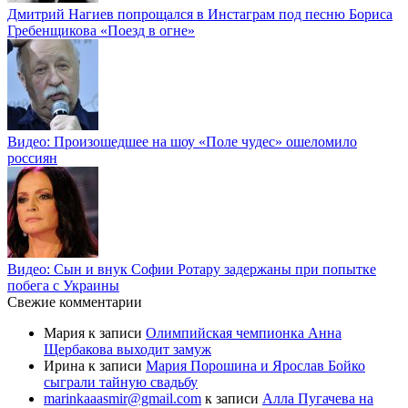
Дмитрий Нагиев попрощался в Инстаграм под песню Бориса
Гребенщикова «Поезд в огне»
Видео: Произошедшее на шоу «Поле чудес» ошеломило
россиян
Видео: Сын и внук Софии Ротару задержаны при попытке
побега с Украины
Свежие комментарии
Мария
к записи
Олимпийская чемпионка Анна
Щербакова выходит замуж
Ирина
к записи
Мария Порошина и Ярослав Бойко
сыграли тайную свадьбу
marinkaaasmir@gmail.com
к записи
Алла Пугачева на