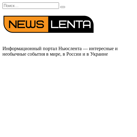
Перейти
Search
к
for:
содержанию
Информационный портал Ньюслента — интересные и
необычные события в мире, в России и в Украине