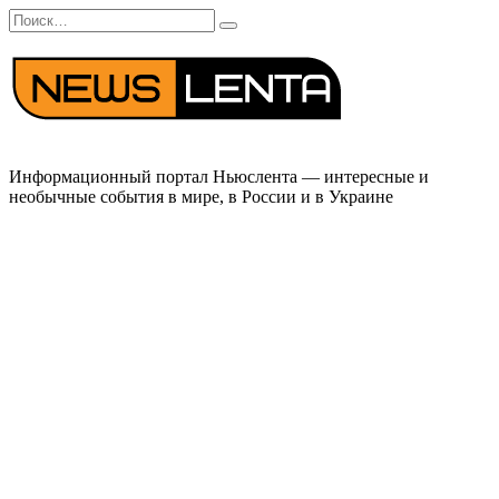
Перейти
Search
к
for:
содержанию
Информационный портал Ньюслента — интересные и
необычные события в мире, в России и в Украине