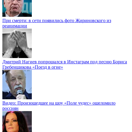
При смерти: в сети появились фото Жириновского из
реанимации
Дмитрий Нагиев попрощался в Инстаграм под песню Бориса
Гребенщикова «Поезд в огне»
Видео: Произошедшее на шоу «Поле чудес» ошеломило
россиян