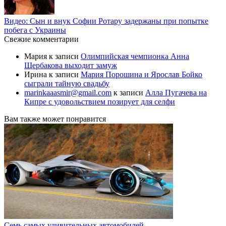
Видео: Сын и внук Софии Ротару задержаны при попытке
побега с Украины
Свежие комментарии
Мария
к записи
Олимпийская чемпионка Анна
Щербакова выходит замуж
Ирина
к записи
Мария Порошина и Ярослав Бойко
сыграли тайную свадьбу
marinkaaasmir@gmail.com
к записи
Алла Пугачева на
Кипре с удовольствием позирует для селфи
Вам также может понравится
Семь самых удивительных автомобилей