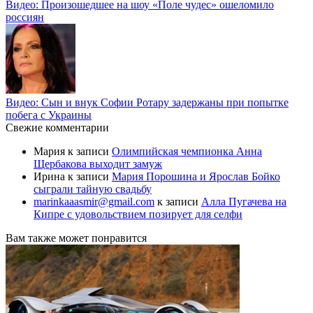
Видео: Произошедшее на шоу «Поле чудес» ошеломило
россиян
Видео: Сын и внук Софии Ротару задержаны при попытке
побега с Украины
Свежие комментарии
Мария
к записи
Олимпийская чемпионка Анна
Щербакова выходит замуж
Ирина
к записи
Мария Порошина и Ярослав Бойко
сыграли тайную свадьбу
marinkaaasmir@gmail.com
к записи
Алла Пугачева на
Кипре с удовольствием позирует для селфи
Вам также может понравится