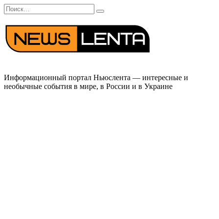
Перейти
Search
к
for:
содержанию
Информационный портал Ньюслента — интересные и
необычные события в мире, в России и в Украине