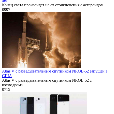
лет
Конец света произойдет не от столкновения с астероидом
0
997
Atlas V с разведывательным спутником NROL-52 запущен в
США
Atlas V с разведывательным спутником NROL-52 с
космодрома
0
715