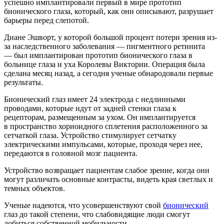
успешно имплантировали первый в мире прототип
бионического глаза, который, как они описывают, разрушает
барьеры перед слепотой.
Диане Эшворт, у которой большой процент потери зрения из-
за наследственного заболевания — пигментного ретинита
— был имплантирован прототип бионического глаза в
больнице глаза и уха Королевы Виктории. Операция была
сделана месяц назад, а сегодня ученые обнародовали первые
результаты.
Бионический глаз имеет 24 электрода с недлинными
проводами, которые идут от задней стенки глаза к
рецепторам, размещенным за ухом. Он имплантируется
в пространство хориоидного сплетения расположенного за
сетчаткой глаза. Устройство стимулирует сетчатку
электрическими импульсами, которые, проходя через нее,
передаются в головной мозг пациента.
Устройство возвращает пациентам слабое зрение, когда они
могут различать основные контрасты, видеть края светлых и
темных объектов.
Ученые надеются, что усовершенствуют свой
бионический
глаз до такой степени, что слабовидящие люди смогут
добиться собственной мобильности.