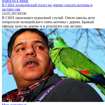
Новости в Мире
В США полицейский полез на дерево спасать котенка и
застрял сам
14.05.2013
0
536
В США произошел курьезный случай. Около школы дети
попросили полицейского снять котенка с дерева. Бравый
офицер залез на дерево и в результате сам застрял.
Мир животных