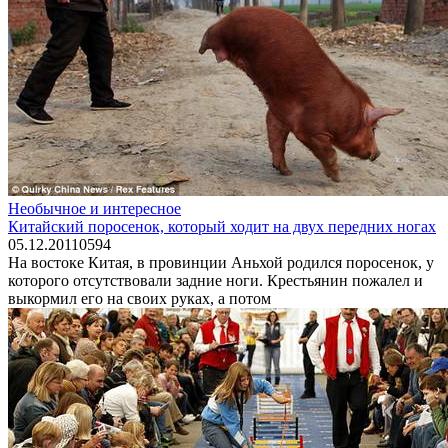
Необычное и интересное
Китайский поросенок, который ходит на двух передних ногах
05.12.2011
0
594
На востоке Китая, в провинции Аньхой родился поросенок, у
которого отсутствовали задние ноги. Крестьянин пожалел и
выкормил его на своих руках, а потом