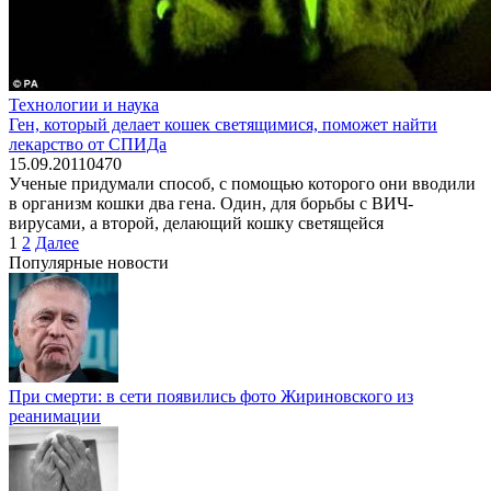
Технологии и наука
Ген, который делает кошек светящимися, поможет найти
лекарство от СПИДа
15.09.2011
0
470
Ученые придумали способ, с помощью которого они вводили
в организм кошки два гена. Один, для борьбы с ВИЧ-
вирусами, а второй, делающий кошку светящейся
Пагинация
1
2
Далее
записей
Популярные новости
При смерти: в сети появились фото Жириновского из
реанимации