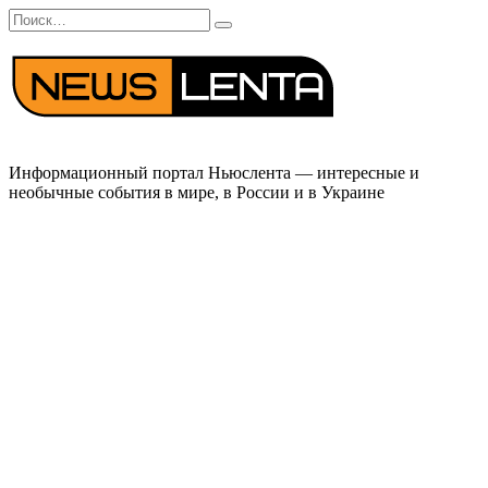
Перейти
Search
к
for:
содержанию
Информационный портал Ньюслента — интересные и
необычные события в мире, в России и в Украине