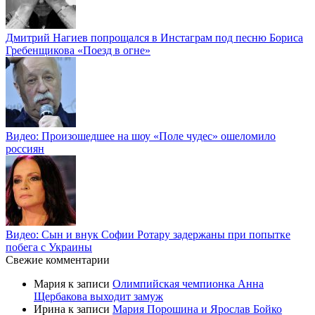
Дмитрий Нагиев попрощался в Инстаграм под песню Бориса
Гребенщикова «Поезд в огне»
Видео: Произошедшее на шоу «Поле чудес» ошеломило
россиян
Видео: Сын и внук Софии Ротару задержаны при попытке
побега с Украины
Свежие комментарии
Мария
к записи
Олимпийская чемпионка Анна
Щербакова выходит замуж
Ирина
к записи
Мария Порошина и Ярослав Бойко