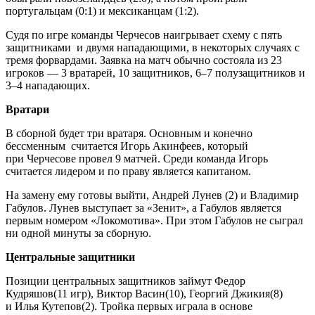
португальцам (0:1) и мексиканцам (1:2).
Судя по игре команды Черчесов наигрывает схему с пять
защитниками и двумя нападающими, в некоторых случаях с
тремя форвардами. Заявка на матч обычно состояла из 23
игроков — 3 вратарей, 10 защитников, 6–7 полузащитников и
3–4 нападающих.
Вратари
В сборной будет три вратаря. Основным и конечно
бессменным считается Игорь Акинфеев, который
при Черчесове провел 9 матчей. Среди команда Игорь
считается лидером и по праву является капитаном.
На замену ему готовы выйти, Андрей Лунев (2) и Владимир
Габулов. Лунев выступает за «Зенит», а Габулов является
первым номером «Локомотива». При этом Габулов не сыграл
ни одной минуты за сборную.
Центральные защитники
Позиции центральных защитников займут Федор
Кудряшов(11 игр), Виктор Васин(10), Георгий Джикия(8)
и Илья Кутепов(2). Тройка первых играла в основе