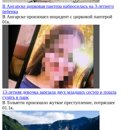
В Ангарске цирковая пантера набросилась на 3-летнего
ребенка
В Ангарске произошел инцидент с цирковой пантерой
0
1к.
13-летняя девочка зарезала двух младших сестер и пошла
гулять в парк
В Тольятти произошло жуткое преступление, потрясшее
0
1.1к.