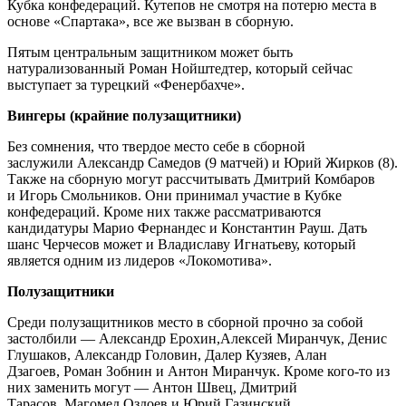
Кубка конфедераций. Кутепов не смотря на потерю места в
основе «Спартака», все же вызван в сборную.
Пятым центральным защитником может быть
натурализованный Роман Нойштедтер, который сейчас
выступает за турецкий «Фенербахче».
Вингеры (крайние полузащитники)
Без сомнения, что твердое место себе в сборной
заслужили Александр Самедов (9 матчей) и Юрий Жирков (8).
Также на сборную могут рассчитывать Дмитрий Комбаров
и Игорь Смольников. Они принимал участие в Кубке
конфедераций. Кроме них также рассматриваются
кандидатуры Марио Фернандес и Константин Рауш. Дать
шанс Черчесов может и Владиславу Игнатьеву, который
является одним из лидеров «Локомотива».
Полузащитники
Среди полузащитников место в сборной прочно за собой
застолбили — Александр Ерохин,Алексей Миранчук, Денис
Глушаков, Александр Головин, Далер Кузяев, Алан
Дзагоев, Роман Зобнин и Антон Миранчук. Кроме кого-то из
них заменить могут — Антон Швец, Дмитрий
Тарасов, Магомед Оздоев и Юрий Газинский.