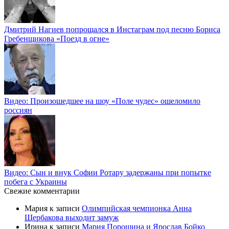
Дмитрий Нагиев попрощался в Инстаграм под песню Бориса
Гребенщикова «Поезд в огне»
Видео: Произошедшее на шоу «Поле чудес» ошеломило
россиян
Видео: Сын и внук Софии Ротару задержаны при попытке
побега с Украины
Свежие комментарии
Мария
к записи
Олимпийская чемпионка Анна
Щербакова выходит замуж
Ирина
к записи
Мария Порошина и Ярослав Бойко