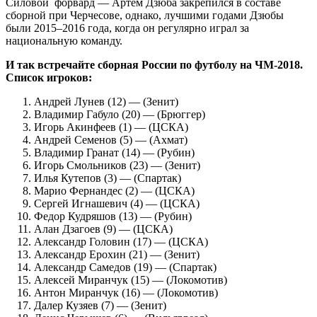
Силовой форвард — Артем Дзюба закрепился в составе
сборной при Черчесове, однако, лучшими годами Дзюбы
были 2015–2016 года, когда он регулярно играл за
национальную команду.
И так встречайте сборная России по футболу на ЧМ-2018.
Список игроков:
Андрей Лунев (12) — (Зенит)
Владимир Габуло (20) — (Брюггер)
Игорь Акинфеев (1) — (ЦСКА)
Андрей Семенов (5) — (Ахмат)
Владимир Гранат (14) — (Рубин)
Игорь Смольников (23) — (Зенит)
Илья Кутепов (3) — (Спартак)
Марио Фернандес (2) — (ЦСКА)
Сергей Игнашевич (4) — (ЦСКА)
Федор Кудряшов (13) — (Рубин)
Алан Дзагоев (9) — (ЦСКА)
Александр Головин (17) — (ЦСКА)
Александр Ерохин (21) — (Зенит)
Александр Самедов (19) — (Спартак)
Алексей Миранчук (15) — (Локомотив)
Антон Миранчук (16) — (Локомотив)
Далер Кузяев (7) — (Зенит)