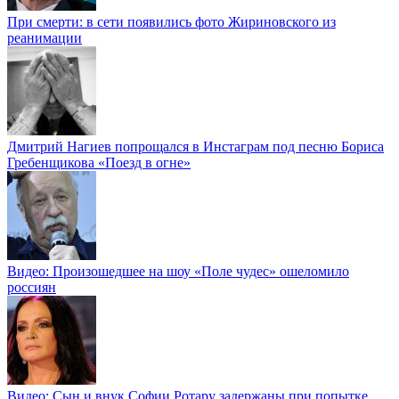
При смерти: в сети появились фото Жириновского из
реанимации
Дмитрий Нагиев попрощался в Инстаграм под песню Бориса
Гребенщикова «Поезд в огне»
Видео: Произошедшее на шоу «Поле чудес» ошеломило
россиян
Видео: Сын и внук Софии Ротару задержаны при попытке