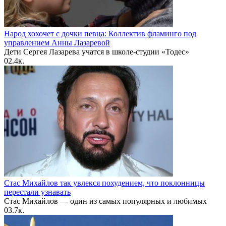
Народ хохочет с дочки певца: Коллектив фламинго под
управлением Анны Лазаревой
Дети Сергея Лазарева учатся в школе-студии «Тодес»
0
2.4к.
Стас Михайлов так увлекся похудением, что поклонницы
перестали узнавать
Стас Михайлов — один из самых популярных и любимых
0
3.7к.