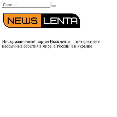
Перейти
Search
к
for:
содержанию
Информационный портал Ньюслента — интересные и
необычные события в мире, в России и в Украине