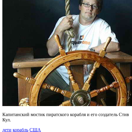
Капитанский мостик пиратского корабля и его создатель Стив
Кул.
дети
корабль
США