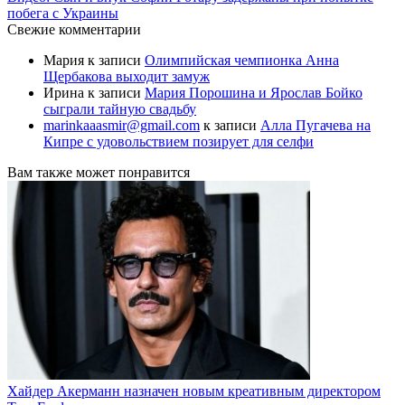
побега с Украины
Свежие комментарии
Мария
к записи
Олимпийская чемпионка Анна
Щербакова выходит замуж
Ирина
к записи
Мария Порошина и Ярослав Бойко
сыграли тайную свадьбу
marinkaaasmir@gmail.com
к записи
Алла Пугачева на
Кипре с удовольствием позирует для селфи
Вам также может понравится
Хайдер Акерманн назначен новым креативным директором