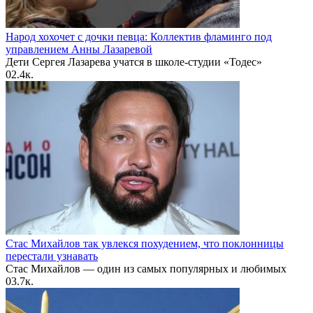
Народ хохочет с дочки певца: Коллектив фламинго под
управлением Анны Лазаревой
Дети Сергея Лазарева учатся в школе-студии «Тодес»
0
2.4к.
Стас Михайлов так увлекся похудением, что поклонницы
перестали узнавать
Стас Михайлов — один из самых популярных и любимых
0
3.7к.