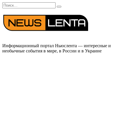
Перейти
Search
к
for:
содержанию
Информационный портал Ньюслента — интересные и
необычные события в мире, в России и в Украине