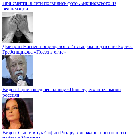
При смерти: в сети появились фото Жириновского из
реанимации
Дмитрий Нагиев попрощался в Инстаграм под песню Бориса
Гребенщикова «Поезд в огне»
Видео: Произошедшее на шоу «Поле чудес» ошеломило
россиян
Видео: Сын и внук Софии Ротару задержаны при попытке