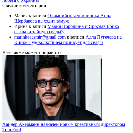
побега с Украины
Свежие комментарии
Мария
к записи
Олимпийская чемпионка Анна
Щербакова выходит замуж
Ирина
к записи
Мария Порошина и Ярослав Бойко
сыграли тайную свадьбу
marinkaaasmir@gmail.com
к записи
Алла Пугачева на
Кипре с удовольствием позирует для селфи
Вам также может понравится
Хайдер Акерманн назначен новым креативным директором
Tom Ford