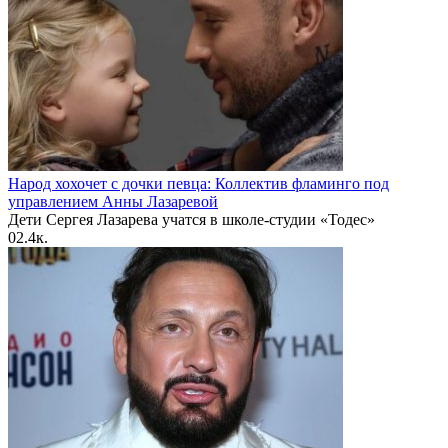
Народ хохочет с дочки певца: Коллектив фламинго под
управлением Анны Лазаревой
Дети Сергея Лазарева учатся в школе-студии «Тодес»
0
2.4к.