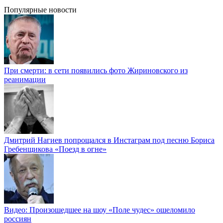
Популярные новости
При смерти: в сети появились фото Жириновского из
реанимации
Дмитрий Нагиев попрощался в Инстаграм под песню Бориса
Гребенщикова «Поезд в огне»
Видео: Произошедшее на шоу «Поле чудес» ошеломило
россиян