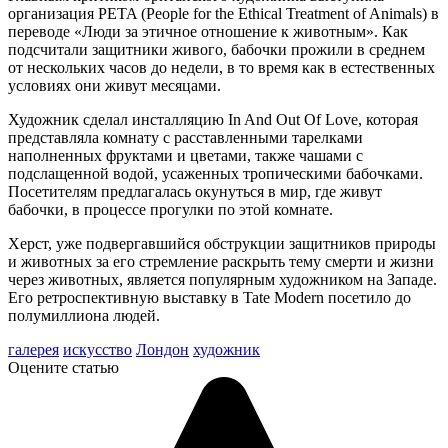
организация PETA (People for the Ethical Treatment of Animals) в
переводе «Люди за этичное отношение к животным». Как
подсчитали защитники живого, бабочки прожили в среднем
от нескольких часов до недели, в то время как в естественных
условиях они живут месяцами.
Художник сделал инсталляцию In And Out Of Love, которая
представляла комнату с расставленными тарелками
наполненных фруктами и цветами, также чашами с
подслащенной водой, усаженных тропическими бабочками.
Посетителям предлагалась окунуться в мир, где живут
бабочки, в процессе прогулки по этой комнате.
Херст, уже подвергавшийся обструкции защитников природы
и животных за его стремление раскрыть тему смерти и жизни
через животных, является популярным художником на Западе.
Его ретроспективную выставку в Tate Modern посетило до
полумиллиона людей.
галерея
искусство
Лондон
художник
Оцените статью