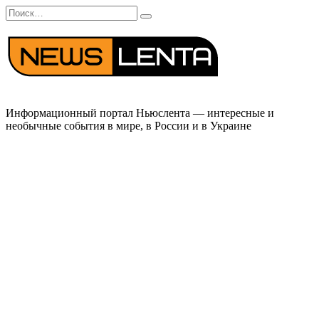
Перейти
Search
к
for:
содержанию
Информационный портал Ньюслента — интересные и
необычные события в мире, в России и в Украине