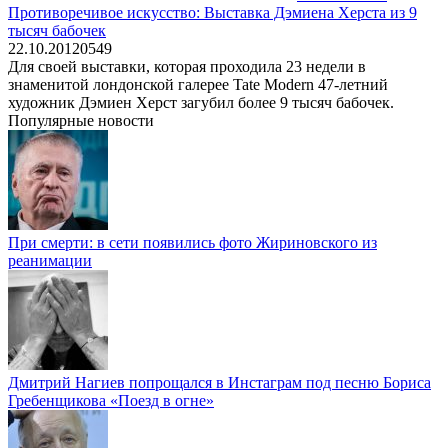
Противоречивое искусство: Выставка Дэмиена Херста из 9
тысяч бабочек
22.10.2012
0
549
Для своей выставки, которая проходила 23 недели в
знаменитой лондонской галерее Tate Modern 47-летний
художник Дэмиен Херст загубил более 9 тысяч бабочек.
Популярные новости
При смерти: в сети появились фото Жириновского из
реанимации
Дмитрий Нагиев попрощался в Инстаграм под песню Бориса
Гребенщикова «Поезд в огне»