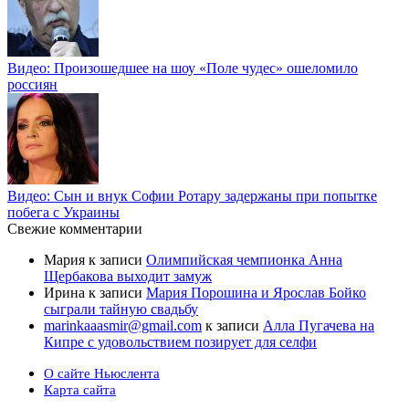
Видео: Произошедшее на шоу «Поле чудес» ошеломило
россиян
Видео: Сын и внук Софии Ротару задержаны при попытке
побега с Украины
Свежие комментарии
Мария
к записи
Олимпийская чемпионка Анна
Щербакова выходит замуж
Ирина
к записи
Мария Порошина и Ярослав Бойко
сыграли тайную свадьбу
marinkaaasmir@gmail.com
к записи
Алла Пугачева на
Кипре с удовольствием позирует для селфи
О сайте Ньюслента
Карта сайта