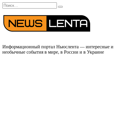
Перейти
Search
к
for:
содержанию
Информационный портал Ньюслента — интересные и
необычные события в мире, в России и в Украине