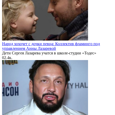
Народ хохочет с дочки певца: Коллектив фламинго под
управлением Анны Лазаревой
Дети Сергея Лазарева учатся в школе-студии «Тодес»
0
2.4к.