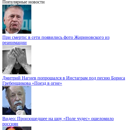
Популярные новости
При смерти: в сети появились фото Жириновского из
реанимации
Дмитрий Нагиев попрощался в Инстаграм под песню Бориса
Гребенщикова «Поезд в огне»
Видео: Произошедшее на шоу «Поле чудес» ошеломило
россиян