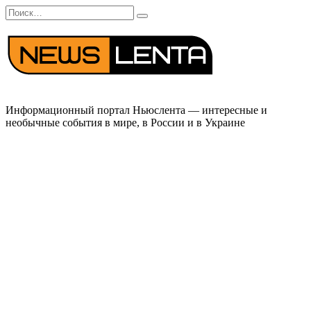
Перейти
Search
к
for:
содержанию
Информационный портал Ньюслента — интересные и
необычные события в мире, в России и в Украине