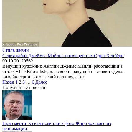
Стиль жизни
Серия работ Джеймса Майлна посвященных Одри Хепбёрн
09.10.2012
0
562
Ведущий художник Англии Джеймс Майлн, работающий в
стиле «The Biro artist», для своей грядущей выставки сделал
римейк серии фотографий голливудских
Пагинация
Назад
1
2
3
…
6
Далее
записей
Популярные новости
При смерти: в сети появились фото Жириновского из
реанимации