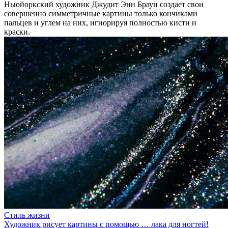
Ньюйоркский художник Джудит Энн Браун создает свои
совершенно симметричные картины только кончиками
пальцев и углем на них, игнорируя полностью кисти и
краски.
Стиль жизни
Художник рисует картины с помощью … лака для ногтей!