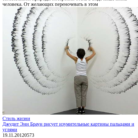
человека. От желающих переночевать в этом
Стиль жизни
Джудит Энн Браун рисует изумительные картины пальцами и
углями
19.11.2012
0
573