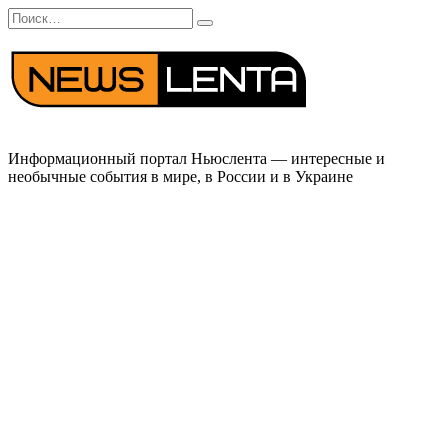
Перейти
Search
к
for:
содержанию
Информационный портал Ньюслента — интересные и
необычные события в мире, в России и в Украине