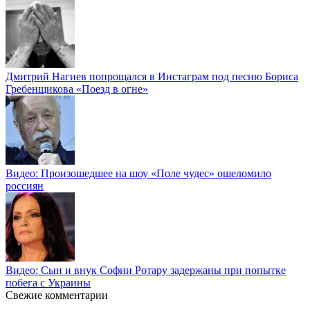
Дмитрий Нагиев попрощался в Инстаграм под песню Бориса
Гребенщикова «Поезд в огне»
Видео: Произошедшее на шоу «Поле чудес» ошеломило
россиян
Видео: Сын и внук Софии Ротару задержаны при попытке
побега с Украины
Свежие комментарии