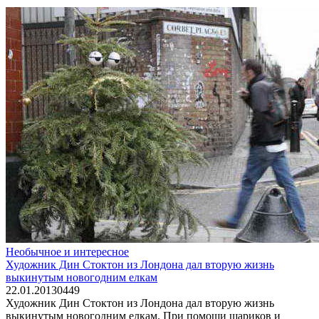
Необычное и интересное
Художник Дин Стоктон из Лондона дал вторую жизнь
выкинутым новогодним елкам
22.01.2013
0
449
Художник Дин Стоктон из Лондона дал вторую жизнь
выкинутым новогодним елкам. При помощи шариков и