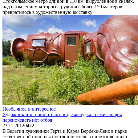
Стокгольмское метро длиной в 110 км, вырубленное в скалах,
над офомлением которого трудились более 150 мастеров,
превратилось в художественную выставку
Необычное и интересное
Художник построил отель в виде желудка: от желающих
переночевать нет отбоя
23.11.2012
0
472
В Бельгии художники Герта и Карла Вербеке-Ленс в парке
естественной природы построили отель в виде кишечника