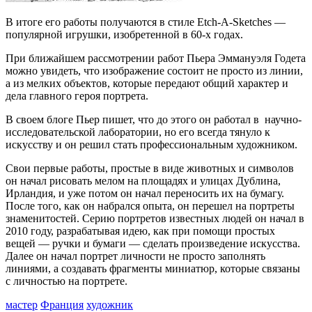
В итоге его работы получаются в стиле Etch-A-Sketches —
популярной игрушки, изобретенной в 60-х годах.
При ближайшем рассмотрении работ Пьера Эммануэля Годета
можно увидеть, что изображение состоит не просто из линии,
а из мелких объектов, которые передают общий характер и
дела главного героя портрета.
В своем блоге Пьер пишет, что до этого он работал в научно-
исследовательской лаборатории, но его всегда тянуло к
искусству и он решил стать профессиональным художником.
Свои первые работы, простые в виде животных и символов
он начал рисовать мелом на площадях и улицах Дублина,
Ирландия, и уже потом он начал переносить их на бумагу.
После того, как он набрался опыта, он перешел на портреты
знаменитостей. Серию портретов известных людей он начал в
2010 году, разрабатывая идею, как при помощи простых
вещей — ручки и бумаги — сделать произведение искусства.
Далее он начал портрет личности не просто заполнять
линиями, а создавать фрагменты миниатюр, которые связаны
с личностью на портрете.
мастер
Франция
художник