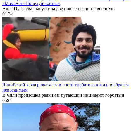
«Мама» и «Поцелуи войны»
Алла Пугачева выпустила две новые песни на военную
0
1.3к.
Чилийский каякер оказался в пасти горбатого кита и выбрался
невредимым
В Чили произошел редкий и пугающий инцидент: горбатый
0
584