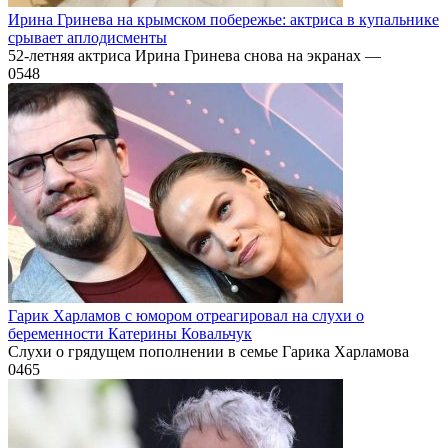
Ирина Гринева на крымском побережье: актриса в купальнике
срывает аплодисменты
52-летняя актриса Ирина Гринева снова на экранах —
0
548
Гарик Харламов с юмором отреагировал на слухи о
беременности Катерины Ковальчук
Слухи о грядущем пополнении в семье Гарика Харламова
0
465