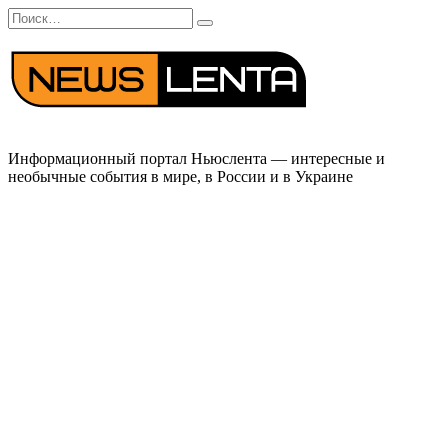
Перейти
Search
к
for:
содержанию
Информационный портал Ньюслента — интересные и
необычные события в мире, в России и в Украине