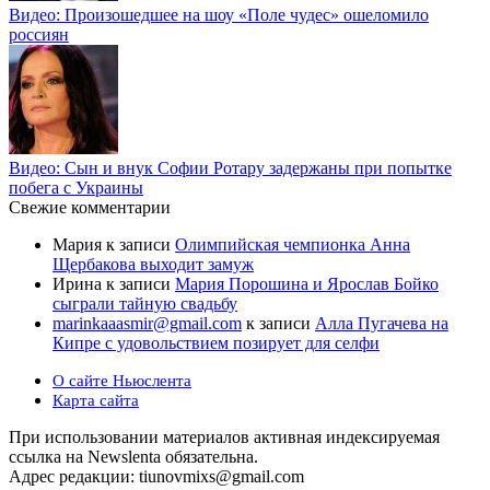
Видео: Произошедшее на шоу «Поле чудес» ошеломило
россиян
Видео: Сын и внук Софии Ротару задержаны при попытке
побега с Украины
Свежие комментарии
Мария
к записи
Олимпийская чемпионка Анна
Щербакова выходит замуж
Ирина
к записи
Мария Порошина и Ярослав Бойко
сыграли тайную свадьбу
marinkaaasmir@gmail.com
к записи
Алла Пугачева на
Кипре с удовольствием позирует для селфи
О сайте Ньюслента
Карта сайта
При использовании материалов активная индексируемая
ссылка на Newslenta обязательна.
Адрес редакции: tiunovmixs@gmail.com