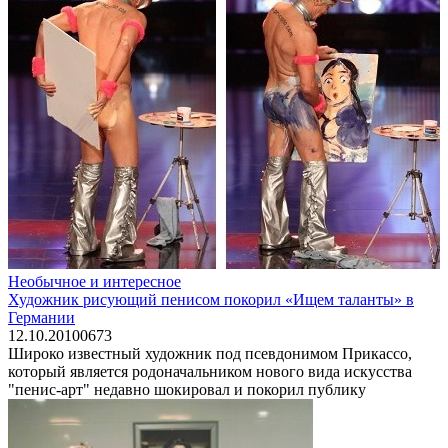
Необычное и интересное
Художник рисующий пенисом покорил «Ищем таланты» в
Германии
12.10.2010
0
673
Широко известный художник под псевдонимом Прикассо,
который является родоначальником нового вида искусства
"пенис-арт" недавно шокировал и покорил публику