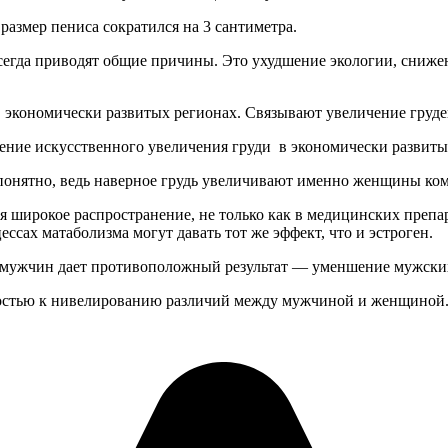
размер пениса сократился на 3 сантиметра.
сегда приводят общие причины. Это ухудшение экологии, снижен
в экономически развитых регионах. Связывают увеличение груде
ение искусственного увеличения груди в экономически развиты
непонятно, ведь наверное грудь увеличивают именно женщины ко
широкое распространение, не только как в медицинских препара
ссах матаболизма могут давать тот же эффект, что и эстроген.
мужчин дает противоположный результат — уменшение мужских а
олностью к нивелированию различий между мужчиной и женщиной