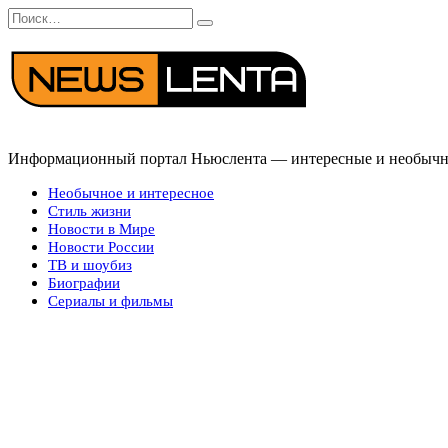
Перейти
Search
к
for:
содержанию
Информационный портал Ньюслента — интересные и необычные
Необычное и интересное
Стиль жизни
Новости в Мире
Новости России
ТВ и шоубиз
Биографии
Сериалы и фильмы