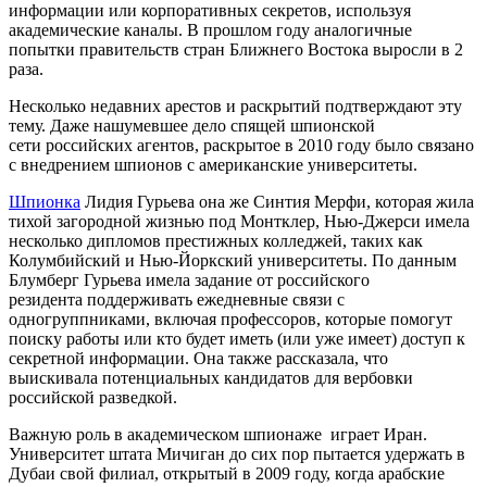
информации или корпоративных секретов, используя
академические каналы. В прошлом году аналогичные
попытки правительств стран Ближнего Востока выросли в 2
раза.
Несколько недавних арестов и раскрытий подтверждают эту
тему. Даже нашумевшее дело спящей шпионской
сети российских агентов, раскрытое в 2010 году было связано
с внедрением шпионов с американские университеты.
Шпионка
Лидия Гурьева она же Синтия Мерфи, которая жила
тихой загородной жизнью под Монтклер, Нью-Джерси имела
несколько дипломов престижных колледжей, таких как
Колумбийский и Нью-Йоркский университеты. По данным
Блумберг Гурьева имела задание от российского
резидента поддерживать ежедневные связи с
одногруппниками, включая профессоров, которые помогут
поиску работы или кто будет иметь (или уже имеет) доступ к
секретной информации. Она также рассказала, что
выискивала потенциальных кандидатов для вербовки
российской разведкой.
Важную роль в академическом шпионаже играет Иран.
Университет штата Мичиган до сих пор пытается удержать в
Дубаи свой филиал, открытый в 2009 году, когда арабские