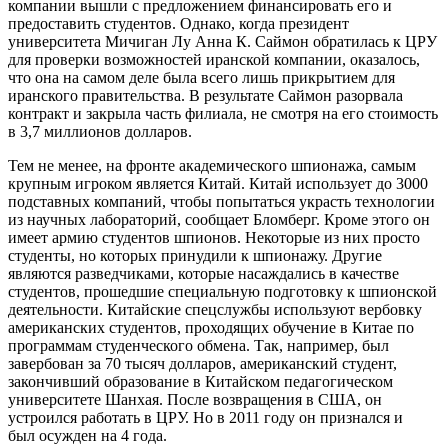
компании вышли с предложением финансировать его и
предоставить студентов. Однако, когда президент
университета Мичиган Лу Анна К. Саймон обратилась к ЦРУ
для проверки возможностей иранской компании, оказалось,
что она на самом деле была всего лишь прикрытием для
иранского правительства. В результате Саймон разорвала
контракт и закрыла часть филиала, не смотря на его стоимость
в 3,7 миллионов долларов.
Тем не менее, на фронте академического шпионажа, самым
крупным игроком является Китай. Китай использует до 3000
подставных компаний, чтобы попытаться украсть технологии
из научных лабораторий, сообщает Бломберг. Кроме этого он
имеет армию студентов шпионов. Некоторые из них просто
студенты, но которых принудили к шпионажу. Другие
являются разведчиками, которые насаждались в качестве
студентов, прошедшие специальную подготовку к шпионской
деятельности. Китайские спецслужбы используют вербовку
американских студентов, проходящих обучение в Китае по
программам студенческого обмена. Так, например, был
завербован за 70 тысяч долларов, американский студент,
закончивший образование в Китайском педагогическом
университете Шанхая. После возвращения в США, он
устроился работать в ЦРУ. Но в 2011 году он признался и
был осужден на 4 года.