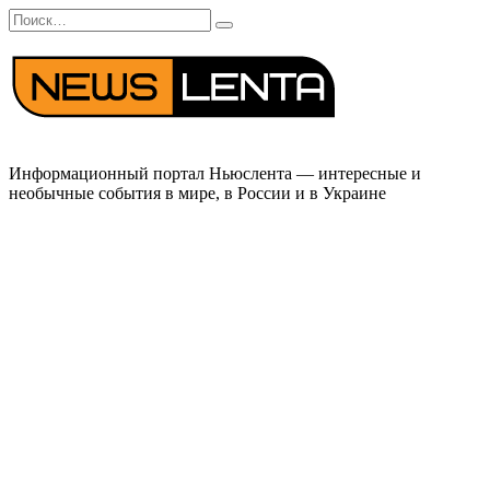
Перейти
Search
к
for:
содержанию
Информационный портал Ньюслента — интересные и
необычные события в мире, в России и в Украине