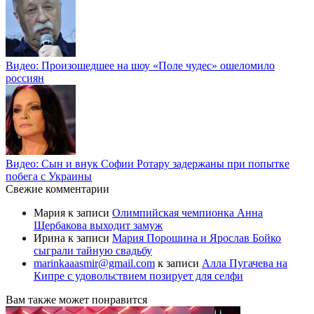
Видео: Произошедшее на шоу «Поле чудес» ошеломило
россиян
Видео: Сын и внук Софии Ротару задержаны при попытке
побега с Украины
Свежие комментарии
Мария
к записи
Олимпийская чемпионка Анна
Щербакова выходит замуж
Ирина
к записи
Мария Порошина и Ярослав Бойко
сыграли тайную свадьбу
marinkaaasmir@gmail.com
к записи
Алла Пугачева на
Кипре с удовольствием позирует для селфи
Вам также может понравится