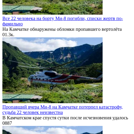
Все 22 человека на борту Ми-8 погибли, списки жертв по-
фамильно
На Камчатке обнаружены обломки пропавшего вертолёта
0
1.3к.
Пропавший вчера Ми-8 на Камчатке потерпел катастрофу,
судьба 22 человек неизвестна
В Камчатском крае спустя сутки после исчезновения удалось
0
887