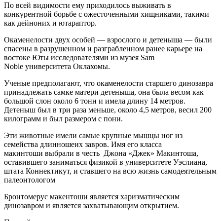
По всей видимости ему приходилось выживать в
конкурентной борьбе с ожесточенными хищниками, такими
как дейноних и ютараптор.
Окаменелости двух особей — взрослого и детеныша — были
спасены в разрушенном и разграбленном ранее карьере на
востоке Юты исследователями из музея Sam
Noble университета Оклахомы.
Ученые предполагают, что окаменелости старшего динозавра
принадлежать самке матери детеныша, она была весом как
большой слон около 6 тонн и имела длину 14 метров.
Детеныш был в три раза меньше, около 4,5 метров, весил 200
килограмм и был размером с пони.
Эти животные имели самые крупные мышцы ног из
семейства длинношеих завров. Имя его класса
макинтоши выбрали в честь Джона «Джек» Макинтоша,
оставившего заниматься физикой в университете Уэслиана,
штата Коннектикут, и ставшего на всю жизнь самодеятельным
палеонтологом
Бронтомерус макентоши является харизматическим
динозавром и является захватывающим открытием.