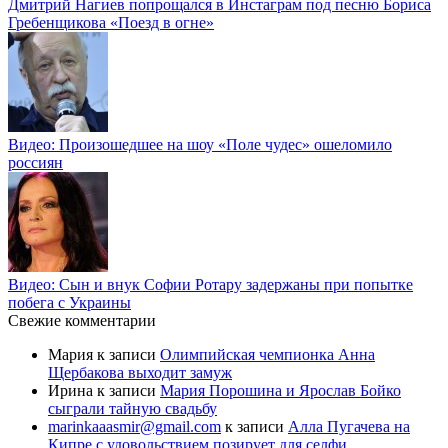
Дмитрий Нагиев попрощался в Инстаграм под песню Бориса
Гребенщикова «Поезд в огне»
Видео: Произошедшее на шоу «Поле чудес» ошеломило
россиян
Видео: Сын и внук Софии Ротару задержаны при попытке
побега с Украины
Свежие комментарии
Мария
к записи
Олимпийская чемпионка Анна
Щербакова выходит замуж
Ирина
к записи
Мария Порошина и Ярослав Бойко
сыграли тайную свадьбу
marinkaaasmir@gmail.com
к записи
Алла Пугачева на
Кипре с удовольствием позирует для селфи