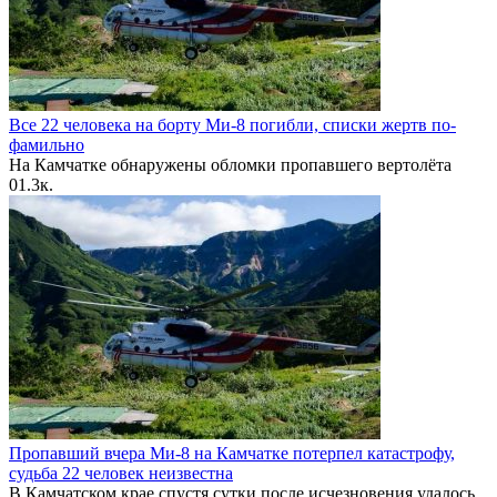
Все 22 человека на борту Ми-8 погибли, списки жертв по-
фамильно
На Камчатке обнаружены обломки пропавшего вертолёта
0
1.3к.
Пропавший вчера Ми-8 на Камчатке потерпел катастрофу,
судьба 22 человек неизвестна
В Камчатском крае спустя сутки после исчезновения удалось