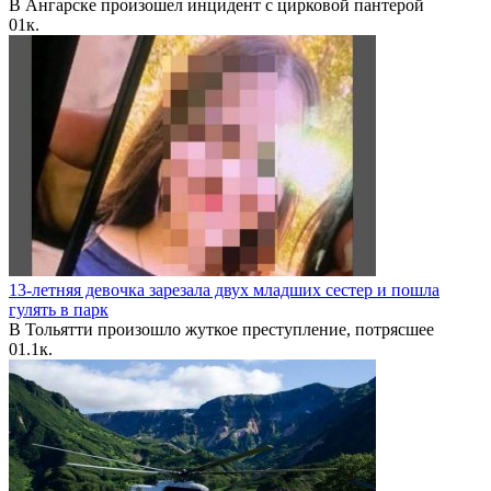
В Ангарске произошел инцидент с цирковой пантерой
0
1к.
13-летняя девочка зарезала двух младших сестер и пошла
гулять в парк
В Тольятти произошло жуткое преступление, потрясшее
0
1.1к.