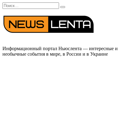
Перейти
Search
к
for:
содержанию
Информационный портал Ньюслента — интересные и
необычные события в мире, в России и в Украине