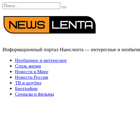
Перейти
Search
к
for:
содержанию
Информационный портал Ньюслента — интересные и необычные
Необычное и интересное
Стиль жизни
Новости в Мире
Новости России
ТВ и шоубиз
Биографии
Сериалы и фильмы