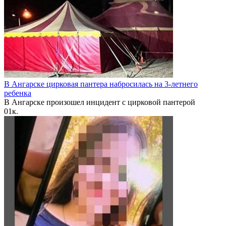
В Ангарске цирковая пантера набросилась на 3-летнего
ребенка
В Ангарске произошел инцидент с цирковой пантерой
0
1к.