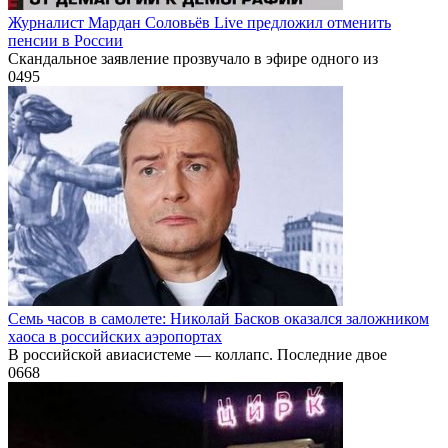
Журналист Мардан Соловьёв Live предложил отменить
пенсии в России
Скандальное заявление прозвучало в эфире одного из
0
495
Семь часов в самолете: Николай Басков оказался заложником
хаоса в российских аэропортах
В российской авиасистеме — коллапс. Последние двое
0
668