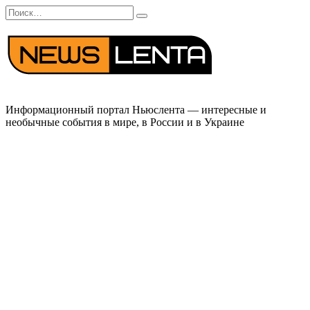
Перейти
Search
к
for:
содержанию
Информационный портал Ньюслента — интересные и
необычные события в мире, в России и в Украине