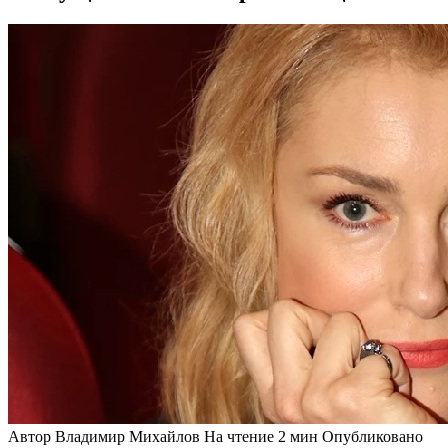
Автор
Владимир Михайлов
На чтение
2 мин
Опубликовано