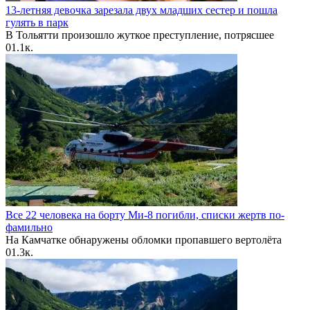
13-летняя девочка зарезала двух младших сестер и пошла
гулять в парк
В Тольятти произошло жуткое преступление, потрясшее
0
1.1к.
Все 22 человека на борту Ми-8 погибли, списки жертв по-
фамильно
На Камчатке обнаружены обломки пропавшего вертолёта
0
1.3к.