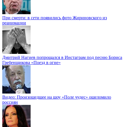
При смерти: в сети появились фото Жириновского из
реанимации
Дмитрий Нагиев попрощался в Инстаграм под песню Бориса
Гребенщикова «Поезд в огне»
Видео: Произошедшее на шоу «Поле чудес» ошеломило
россиян