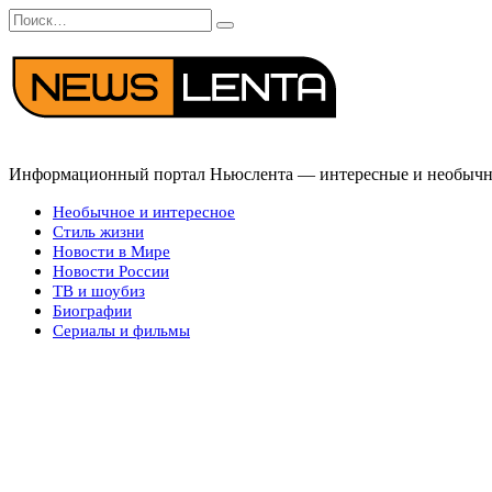
Перейти
Search
к
for:
содержанию
Информационный портал Ньюслента — интересные и необычные
Необычное и интересное
Стиль жизни
Новости в Мире
Новости России
ТВ и шоубиз
Биографии
Сериалы и фильмы