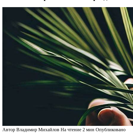
Автор
Владимир Михайлов
На чтение
2 мин
Опубликовано