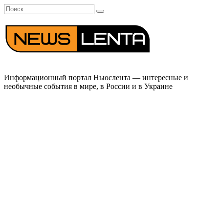
Перейти
Search
к
for:
содержанию
Информационный портал Ньюслента — интересные и
необычные события в мире, в России и в Украине