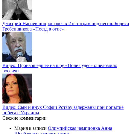
Дмитрий Нагиев попрощался в Инстаграм под песню Бориса
Гребенщикова «Поезд в огне»
Видео: Произошедшее на шоу «Поле чудес» ошеломило
россиян
Видео: Сын и внук Софии Ротару задержаны при попытке
побега с Украины
Свежие комментарии
Мария
к записи
Олимпийская чемпионка Анна
Щербакова выходит замуж