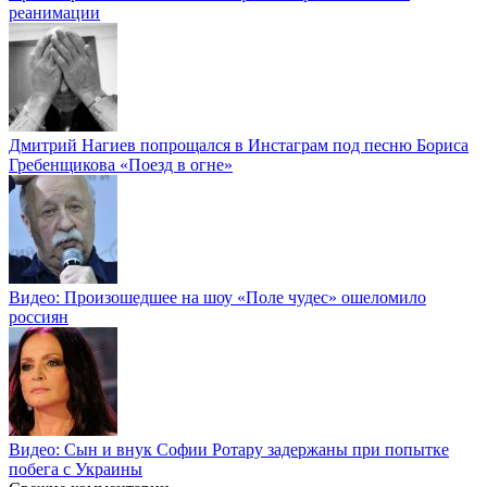
реанимации
Дмитрий Нагиев попрощался в Инстаграм под песню Бориса
Гребенщикова «Поезд в огне»
Видео: Произошедшее на шоу «Поле чудес» ошеломило
россиян
Видео: Сын и внук Софии Ротару задержаны при попытке
побега с Украины