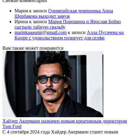
Свежие комментарии
Мария
к записи
Олимпийская чемпионка Анна
Щербакова выходит замуж
Ирина
к записи
Мария Порошина и Ярослав Бойко
сыграли тайную свадьбу
marinkaaasmir@gmail.com
к записи
Алла Пугачева на
Кипре с удовольствием позирует для селфи
Вам также может понравится
Хайдер Акерманн назначен новым креативным директором
Tom Ford
С 4 сентября 2024 года Хайдер Акерманн станет новым