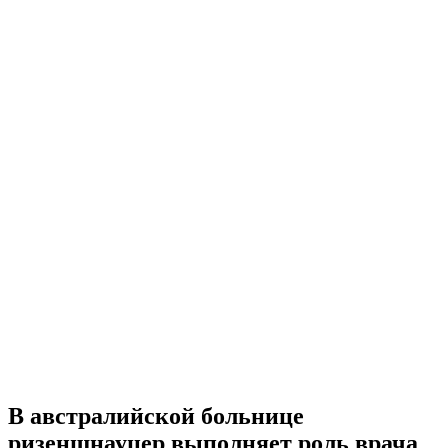
В австралийской больнице
ризеншнауцер выполняет роль врача