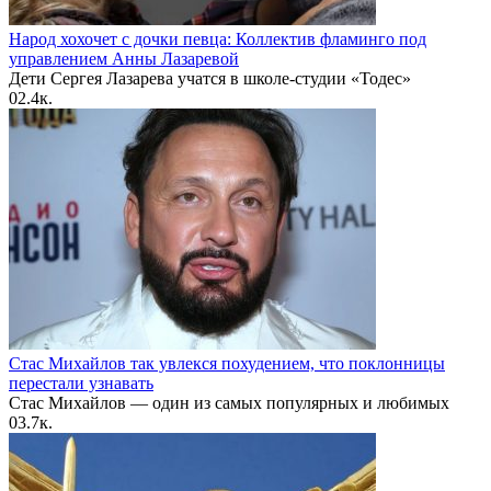
Народ хохочет с дочки певца: Коллектив фламинго под
управлением Анны Лазаревой
Дети Сергея Лазарева учатся в школе-студии «Тодес»
0
2.4к.
Стас Михайлов так увлекся похудением, что поклонницы
перестали узнавать
Стас Михайлов — один из самых популярных и любимых
0
3.7к.