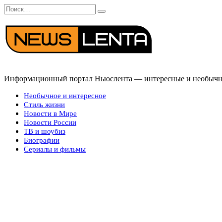
Перейти
Search
к
for:
содержанию
Информационный портал Ньюслента — интересные и необычные
Необычное и интересное
Стиль жизни
Новости в Мире
Новости России
ТВ и шоубиз
Биографии
Сериалы и фильмы