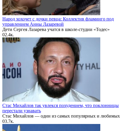
Народ хохочет с дочки певца: Коллектив фламинго под
управлением Анны Лазаревой
Дети Сергея Лазарева учатся в школе-студии «Тодес»
0
2.4к.
Стас Михайлов так увлекся похудением, что поклонницы
перестали узнавать
Стас Михайлов — один из самых популярных и любимых
0
3.7к.