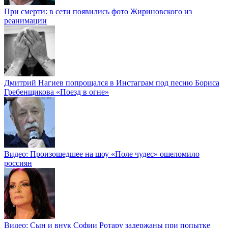
При смерти: в сети появились фото Жириновского из
реанимации
Дмитрий Нагиев попрощался в Инстаграм под песню Бориса
Гребенщикова «Поезд в огне»
Видео: Произошедшее на шоу «Поле чудес» ошеломило
россиян
Видео: Сын и внук Софии Ротару задержаны при попытке