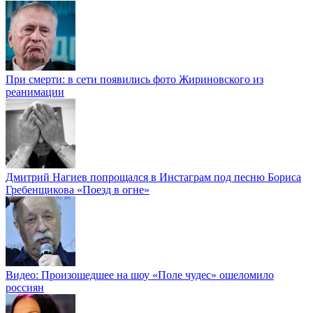
При смерти: в сети появились фото Жириновского из
реанимации
Дмитрий Нагиев попрощался в Инстаграм под песню Бориса
Гребенщикова «Поезд в огне»
Видео: Произошедшее на шоу «Поле чудес» ошеломило
россиян