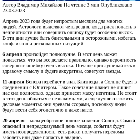
Автор
Владимир Михайлов
На чтение
3 мин
Опубликовано
23.03.2023
Апрель 2023 года будет непростым месяцем для многих
людей. Астрологи выделяют четыре дня, когда риск попасть в
неприятности или совершить ошибку будет особенно высок.
В эти дни лучше быть бдительными и осторожными, избегать
конфликтов и рискованных ситуаций.
6 апреля
произойдет полнолуние. В этот день может
показаться, что вы все делаете правильно, однако вероятность
совершить ошибку очень высока. Почаще прислушивайтесь к
здравому смыслу и будьте аккуратны, советуют звезды.
11 апреля
Венера перейдет в знак Близнецы, а Солнце будет в
соединении с Юпитером. Такое сочетание планет не лишит
нас сил полностью, однако принесет массу негатива. Не стоит
в этот день общаться с незнакомцами, а еще лучше отложить
деловые моменты: они чреваты ссорами, поскольку люди
будут вести себя эгоистично и даже нагло.
20 апреля
– кольцеобразное полное затмение Солнца. Самый
опасный и непредсказуемый день месяца, события будут
иметь неопределенность, есть риски получить переломы,
заболеть или даже попасть в аварию.