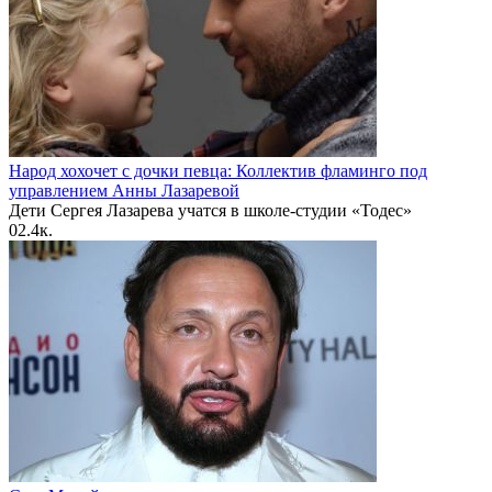
Народ хохочет с дочки певца: Коллектив фламинго под
управлением Анны Лазаревой
Дети Сергея Лазарева учатся в школе-студии «Тодес»
0
2.4к.