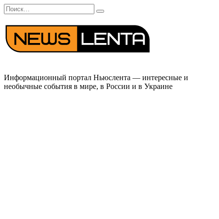
Перейти
Search
к
for:
содержанию
Информационный портал Ньюслента — интересные и
необычные события в мире, в России и в Украине