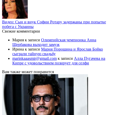
Видео: Сын и внук Софии Ротару задержаны при попытке
побега с Украины
Свежие комментарии
Мария
к записи
Олимпийская чемпионка Анна
Щербакова выходит замуж
Ирина
к записи
Мария Порошина и Ярослав Бойко
сыграли тайную свадьбу
marinkaaasmir@gmail.com
к записи
Алла Пугачева на
Кипре с удовольствием позирует для селфи
Вам также может понравится