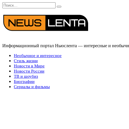
Перейти
Search
к
for:
содержанию
Информационный портал Ньюслента — интересные и необычные
Необычное и интересное
Стиль жизни
Новости в Мире
Новости России
ТВ и шоубиз
Биографии
Сериалы и фильмы