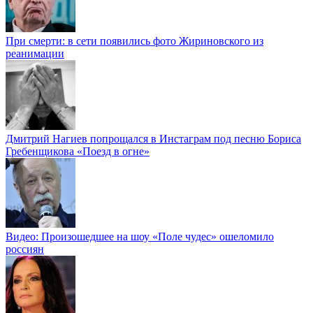
При смерти: в сети появились фото Жириновского из
реанимации
Дмитрий Нагиев попрощался в Инстаграм под песню Бориса
Гребенщикова «Поезд в огне»
Видео: Произошедшее на шоу «Поле чудес» ошеломило
россиян