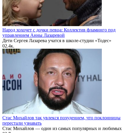
Народ хохочет с дочки певца: Коллектив фламинго под
управлением Анны Лазаревой
Дети Сергея Лазарева учатся в школе-студии «Тодес»
0
2.4к.
Стас Михайлов так увлекся похудением, что поклонницы
перестали узнавать
Стас Михайлов — один из самых популярных и любимых