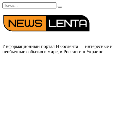
Перейти
Search
к
for:
содержанию
Информационный портал Ньюслента — интересные и
необычные события в мире, в России и в Украине