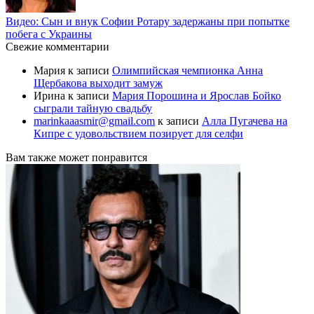
Видео: Сын и внук Софии Ротару задержаны при попытке
побега с Украины
Свежие комментарии
Мария
к записи
Олимпийская чемпионка Анна
Щербакова выходит замуж
Ирина
к записи
Мария Порошина и Ярослав Бойко
сыграли тайную свадьбу
marinkaaasmir@gmail.com
к записи
Алла Пугачева на
Кипре с удовольствием позирует для селфи
Вам также может понравится